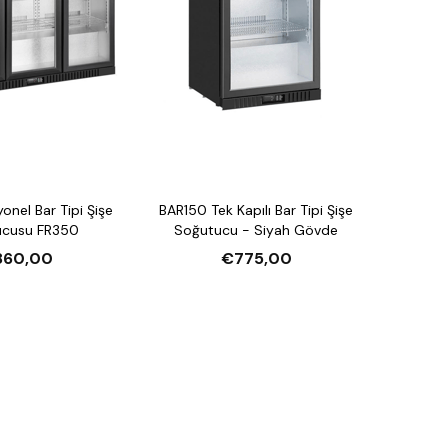
onel Bar Tipi Şişe
BAR150 Tek Kapılı Bar Tipi Şişe
ucusu FR350
Soğutucu - Siyah Gövde
860,00
€775,00