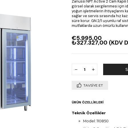
Zanussi NPT Active 2 Cam Kapılı 
görsel olarak sergilenmesi için i
yoğun işletmelerin ihtiyaçlarını k
sağlar ve servis sırasında hız kaza
süre korur. GN 2/1 uyumlu raf si
mutfaklarda uzun ömürlü kullanı
€5.995,00
₺327.327,00
(KDV D
TAVSIYE ET
ÜRÜN ÖZELLIKLERI
Teknik Özellikler
Model: 110850