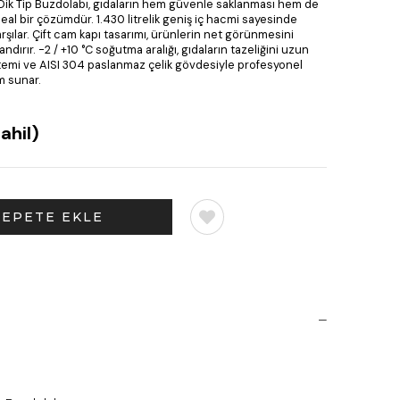
Dik Tip Buzdolabı, gıdaların hem güvenle saklanması hem de
deal bir çözümdür. 1.430 litrelik geniş iç hacmi sayesinde
arşılar. Çift cam kapı tasarımı, ürünlerin net görünmesini
ndırır. -2 / +10 °C soğutma aralığı, gıdaların tazeliğini uzun
stemi ve AISI 304 paslanmaz çelik gövdesiyle profesyonel
m sunar.
ahil)