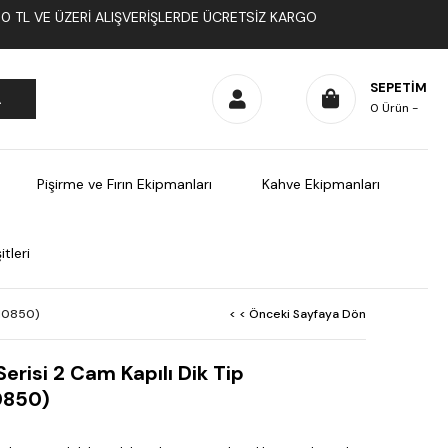
1000 TL VE ÜZERI ALIŞVERIŞLERDE ÜCRETSIZ KARGO
SEPETIM
0
Ürün
Pişirme ve Fırın Ekipmanları
Kahve Ekipmanları
tleri
110850)
< < Önceki Sayfaya Dön
erisi 2 Cam Kapılı Dik Tip
0850)