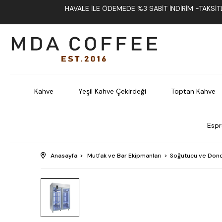
HAVALE İLE ÖDEMEDE %3 SABIT İNDIRIM -TAKSITLI
Kahve
Yeşil Kahve Çekirdeği
Toptan Kahve
Espr
Anasayfa
Mutfak ve Bar Ekipmanları
Soğutucu ve Dond