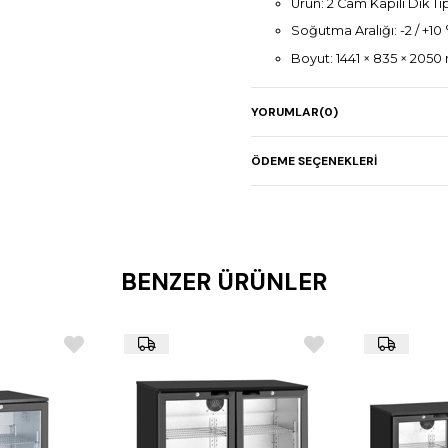
Ürün: 2 Cam Kapılı Dik T
Soğutma Aralığı: -2 / +10 
Boyut: 1441 × 835 × 205
Elektrik Gücü: 0,30 kW
YORUMLAR
(0)
Ağırlık: 255 kg
Kapasite: 1.430 litre
ÖDEME SEÇENEKLERI
Gövde: AISI 304 paslanm
Raf Sistemi: GN 2/1 uyum
BENZER ÜRÜNLER