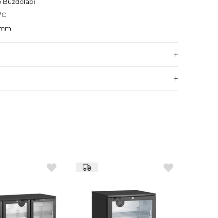
ip Buzdolabı
°C
0 mm
az çelik
lu