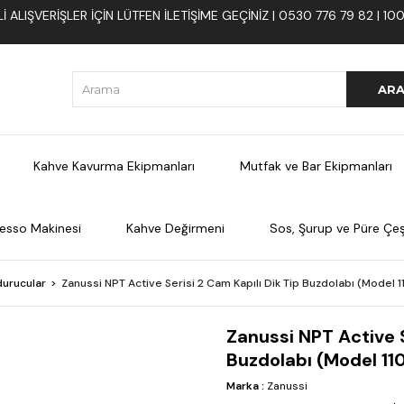
 ALIŞVERIŞLER İÇIN LÜTFEN ILETIŞIME GEÇINIZ | 0530 776 79 82 | 
Kahve Kavurma Ekipmanları
Mutfak ve Bar Ekipmanları
esso Makinesi
Kahve Değirmeni
Sos, Şurup ve Püre Çeşi
urucular
Zanussi NPT Active Serisi 2 Cam Kapılı Dik Tip Buzdolabı (Model 
Zanussi NPT Active S
Buzdolabı (Model 11
Marka
:
Zanussi