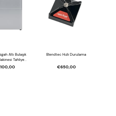
Blendtec Hızlı Durulama
esi Tahliye
arlatıcı Pompalı ve
.100,00
€650,00
jan Pompalı