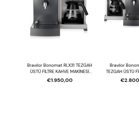
Bravılor Bonomat RLX31 TEZGAH
Bravılor Bono
ÜSTÜ FİLTRE KAHVE MAKİNESİ
TEZGAH ÜSTÜ Fİ
VE SU ISITICI
MAKİNESİ VE S
€1.950,00
€2.800