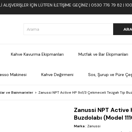
 ALIŞVERIŞLER İÇIN LÜTFEN ILETIŞIME GEÇINIZ | 0530 776 79 82 | 
Kahve Kavurma Ekipmanları
Mutfak ve Bar Ekipmanları
esso Makinesi
Kahve Değirmeni
Sos, Şurup ve Püre Çeşi
lar ve Bainmarieler
Zanussi NPT Active HP 9x1/3 Çekmeceli Tezgah Tip Bu
Zanussi NPT Active 
Buzdolabı (Model 11
Marka
:
Zanussi