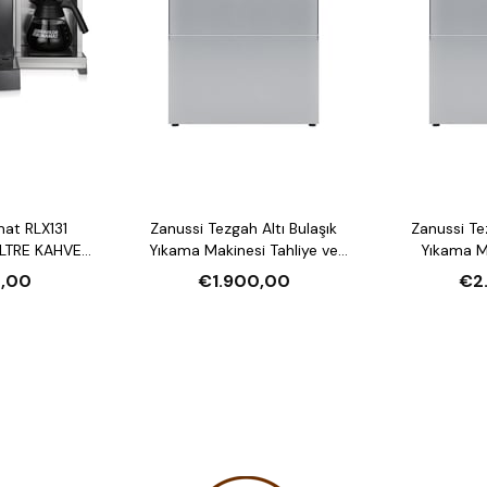
mat RLX131
Zanussi Tezgah Altı Bulaşık
Zanussi Tezgah Altı Bulaşık
LTRE KAHVE
Yıkama Makinesi Tahliye ve
Yıkama Makin
U ISITICI
Parlatıcı Pompalı
Deterjan ve P
,00
€1.900,00
€2
Deter