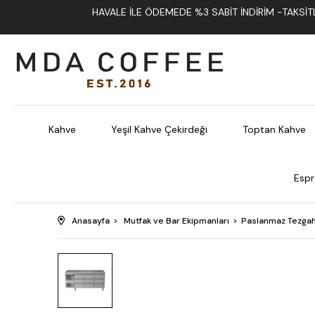
HAVALE İLE ÖDEMEDE %3 SABIT İNDIRIM -TAKSITLI
Kahve
Yeşil Kahve Çekirdeği
Toptan Kahve
Espr
Anasayfa
Mutfak ve Bar Ekipmanları
Paslanmaz Tezgah