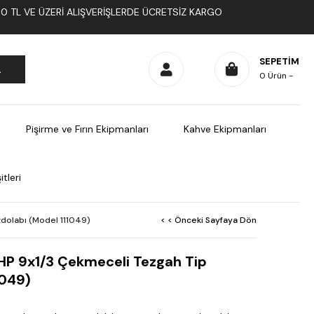
1000 TL VE ÜZERI ALIŞVERIŞLERDE ÜCRETSIZ KARGO
SEPETIM
0
Ürün
Pişirme ve Fırın Ekipmanları
Kahve Ekipmanları
tleri
zdolabı (Model 111049)
< < Önceki Sayfaya Dön
HP 9x1/3 Çekmeceli Tezgah Tip
1049)