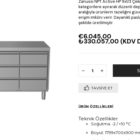
Zanussi NPT Active HP 9x1/3 Çekm
kategorilere ayırarak düzenli dep
aralığıyla ürünlerin tazeliğini gü
erişim imkânı verir. Dayanıklı p
şekilde üretilmiştir.
€6.045,00
₺330.057,00
(KDV D
TAVSIYE ET
ÜRÜN ÖZELLIKLERI
Teknik Özellikler
Soğutma: -2 / +10 °C
Boyut: 1799x700x900 