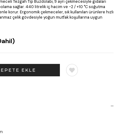
eceli Tezgah Tip Buzdolabı, 9 ayrı çekmecesiyle gıdaları
olama sağlar. 440 litrelik iç hacim ve -2 / +10 °C soğutma
venle korur. Ergonomik çekmeceler, sık kullanılan ürünlere hızlı
aslanmaz çelik gövdesiyle yoğun mutfak koşullarına uygun
ahil)
mm