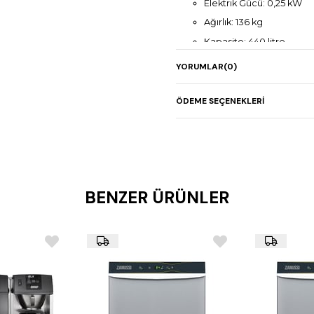
Elektrik Gücü: 0,25 kW
Ağırlık: 136 kg
Kapasite: 440 litre
YORUMLAR
(0)
ÖDEME SEÇENEKLERI
BENZER ÜRÜNLER