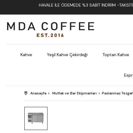
HAVALE İLE ÖDEMEDE %3 SABIT İNDIRIM -TAKSITLI
Kahve
Yeşil Kahve Çekirdeği
Toptan Kahve
Espr
Anasayfa
Mutfak ve Bar Ekipmanları
Paslanmaz Tezgah