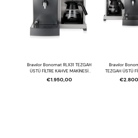
Bravılor Bonomat RLX31 TEZGAH
Bravılor Bono
ÜSTÜ FİLTRE KAHVE MAKİNESİ
TEZGAH ÜSTÜ Fİ
VE SU ISITICI
MAKİNESİ VE S
€1.950,00
€2.800