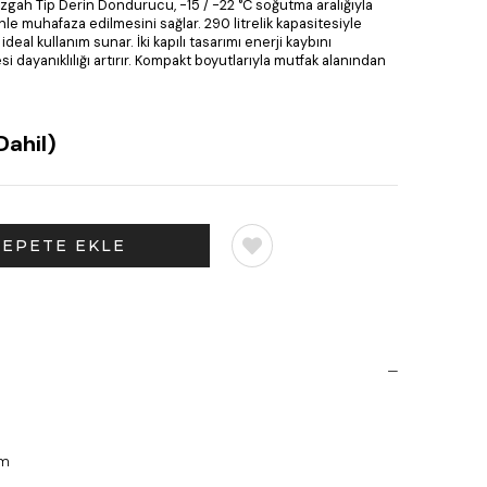
ezgah Tip Derin Dondurucu, -15 / -22 °C soğutma aralığıyla
e muhafaza edilmesini sağlar. 290 litrelik kapasitesiyle
deal kullanım sunar. İki kapılı tasarımı enerji kaybını
i dayanıklılığı artırır. Kompakt boyutlarıyla mutfak alanından
Dahil)
mm