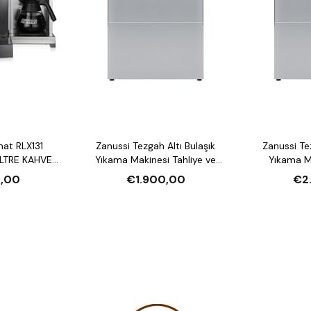
mat RLX131
Zanussi Tezgah Altı Bulaşık
Zanussi Tezgah Altı Bulaşık
LTRE KAHVE
Yıkama Makinesi Tahliye ve
Yıkama Makin
U ISITICI
Parlatıcı Pompalı
Deterjan ve P
,00
€1.900,00
€2
Deter