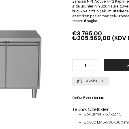
Zanussi NPT Active HP 2 Kapılı T
gıda ürünlerinin uzun süre güvenl
küçük ve orta ölçekli mutfaklarda i
azaltırken paslanmaz çelik gövdes
tasarruf sağlar.
€3.765,00
₺205.569,00
(KDV 
TAVSIYE ET
ÜRÜN ÖZELLIKLERI
Teknik Özellikler
Soğutma: -15 / -22 °C
Boyut: 1345x700x900 