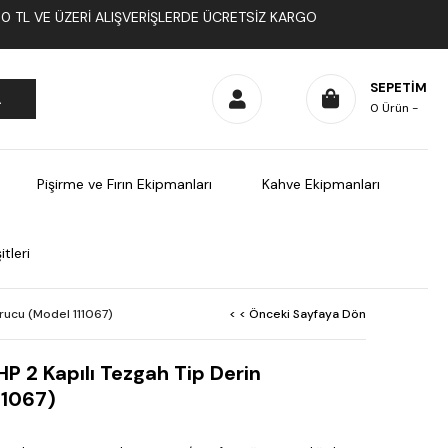
1000 TL VE ÜZERI ALIŞVERIŞLERDE ÜCRETSIZ KARGO
SEPETIM
0
Ürün
Pişirme ve Fırın Ekipmanları
Kahve Ekipmanları
tleri
rucu (Model 111067)
< < Önceki Sayfaya Dön
P 2 Kapılı Tezgah Tip Derin
11067)