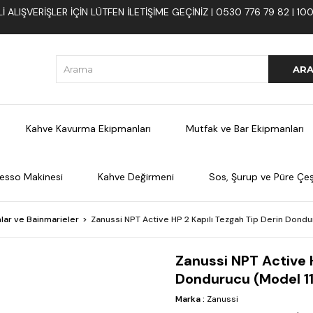
 ALIŞVERIŞLER İÇIN LÜTFEN ILETIŞIME GEÇINIZ | 0530 776 79 82 | 
Kahve Kavurma Ekipmanları
Mutfak ve Bar Ekipmanları
esso Makinesi
Kahve Değirmeni
Sos, Şurup ve Püre Çeşi
lar ve Bainmarieler
Zanussi NPT Active HP 2 Kapılı Tezgah Tip Derin Dondu
Zanussi NPT Active H
Dondurucu (Model 1
Marka
:
Zanussi