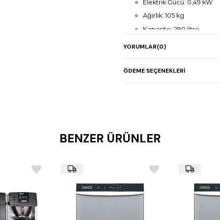
Elektrik Gücü: 0,49 kW
Ağırlık: 105 kg
Kapasite: 290 litre
YORUMLAR
(0)
ÖDEME SEÇENEKLERI
BENZER ÜRÜNLER