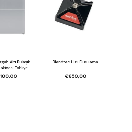
Blendtec Hızlı Durulama
esi Tahliye
arlatıcı Pompalı ve
.100,00
€650,00
jan Pompalı