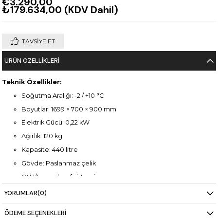
€3.290,00
₺179.634,00
(KDV Dahil)
TAVSIYE ET
ÜRÜN ÖZELLIKLERI
Teknik Özellikler:
Soğutma Aralığı: -2 / +10 °C
Boyutlar: 1699 × 700 × 900 mm
Elektrik Gücü: 0,22 kW
Ağırlık: 120 kg
Kapasite: 440 litre
Gövde: Paslanmaz çelik
GN 1/1 uyumlu raf sistemi
YORUMLAR
(0)
ÖDEME SEÇENEKLERI