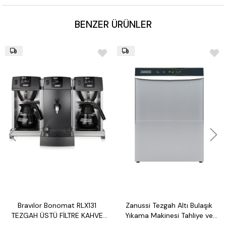
BENZER ÜRÜNLER
Bravılor Bonomat RLX131
Zanussi Tezgah Altı Bulaşık
TEZGAH ÜSTÜ FİLTRE KAHVE
Yıkama Makinesi Tahliye ve
MAKİNESİ VE SU ISITICI
Parlatıcı Pompalı