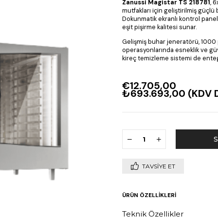
Zanussi Magistar TS 218781
, 
mutfakları için geliştirilmiş güçlü 
Dokunmatik ekranlı kontrol pane
eşit pişirme kalitesi sunar.
Gelişmiş buhar jeneratörü, 1000 
operasyonlarında esneklik ve güve
kireç temizleme sistemi de enteg
€12.705,00
₺693.693,00
(KDV D
TAVSIYE ET
ÜRÜN ÖZELLIKLERI
Teknik Özellikler