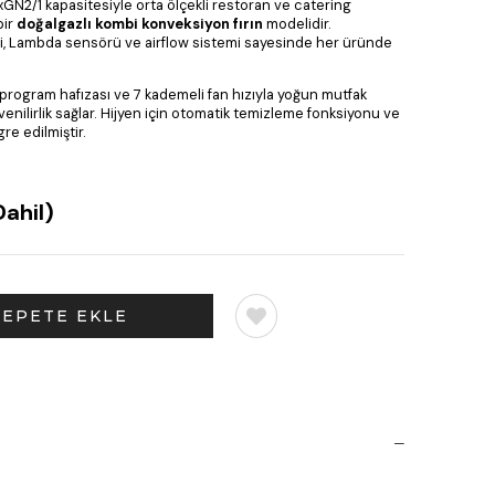
6xGN2/1 kapasitesiyle orta ölçekli restoran ve catering
bir
doğalgazlı kombi konveksiyon fırın
modelidir.
li, Lambda sensörü ve airflow sistemi sayesinde her üründe
program hafızası ve 7 kademeli fan hızıyla yoğun mutfak
nilirlik sağlar. Hijyen için otomatik temizleme fonksiyonu ve
re edilmiştir.
ahil)