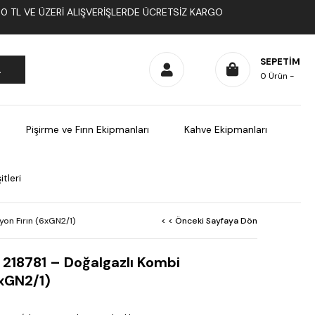
1000 TL VE ÜZERI ALIŞVERIŞLERDE ÜCRETSIZ KARGO
SEPETIM
0
Ürün
Pişirme ve Fırın Ekipmanları
Kahve Ekipmanları
tleri
yon Fırın (6xGN2/1)
< < Önceki Sayfaya Dön
 218781 – Doğalgazlı Kombi
6xGN2/1)