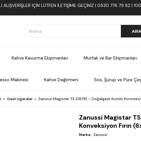
 ALIŞVERIŞLER İÇIN LÜTFEN ILETIŞIME GEÇINIZ | 0530 776 79 82 | 
Kahve Kavurma Ekipmanları
Mutfak ve Bar Ekipmanları
esso Makinesi
Kahve Değirmeni
Sos, Şurup ve Püre Çeşi
r
Gazlı Izgaralar
Zanussi Magistar TS 218781 – Doğalgazlı Kombi Konveksi
Zanussi Magistar TS
Konveksiyon Fırın (
Marka
:
Zanussi