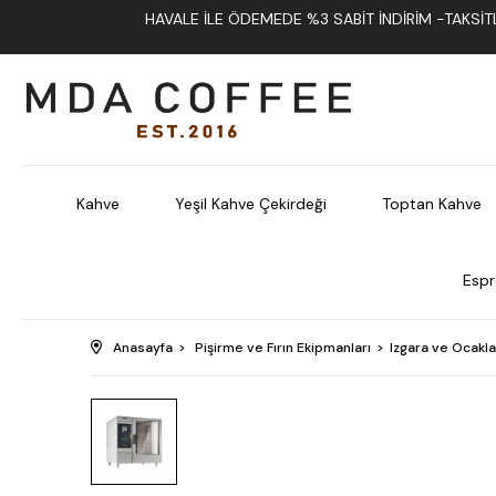
HAVALE İLE ÖDEMEDE %3 SABIT İNDIRIM -TAKSITLI
Kahve
Yeşil Kahve Çekirdeği
Toptan Kahve
Espr
Anasayfa
Pişirme ve Fırın Ekipmanları
Izgara ve Ocakla