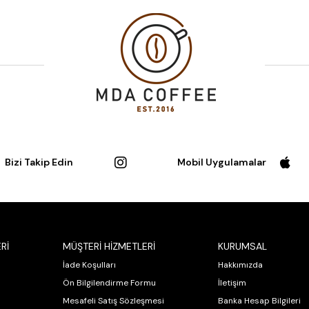
Bizi Takip Edin
Mobil Uygulamalar
Rİ
MÜŞTERİ HİZMETLERİ
KURUMSAL
İade Koşulları
Hakkımızda
Ön Bilgilendirme Formu
İletişim
Mesafeli Satış Sözleşmesi
Banka Hesap Bilgileri