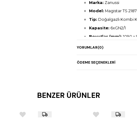
Marka:
Zanussi
Model:
Magistar TS 2187
Tip:
Doğalgazlı Kombi K
Kapasite:
6xGN2/1
Boyutlar (mm):
1090 x 
Gaz Gücü:
32 kW
YORUMLAR
(0)
Elektrik Gücü:
1,5 kW
Ağırlık:
176 kg
ÖDEME SEÇENEKLERI
BENZER ÜRÜNLER