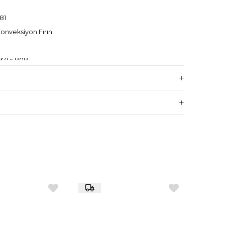
81
onveksiyon Fırın
971 x 808