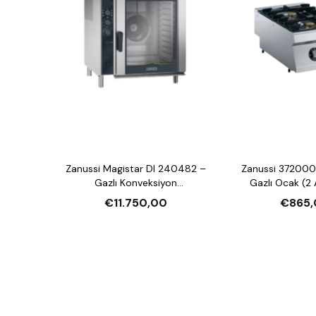
Zanussi Magistar DI 240482 –
Zanussi 372000
Gazlı Konveksiyon
Gazlı Ocak (2 
Nemlendirmeli Fırın (20xGN2/1,
€11.750,00
€865,
Crosswise)