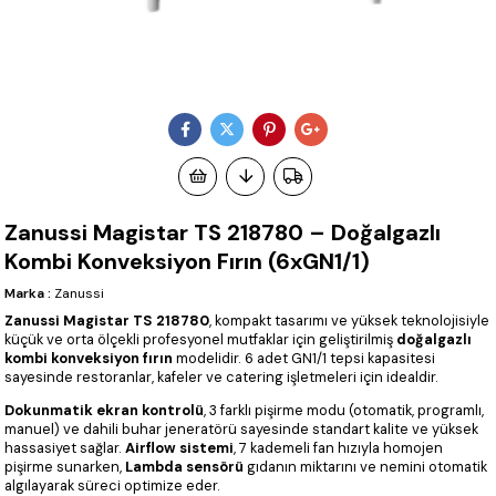
Zanussi Magistar TS 218780 – Doğalgazlı
Kombi Konveksiyon Fırın (6xGN1/1)
Marka
:
Zanussi
Zanussi Magistar TS 218780
, kompakt tasarımı ve yüksek teknolojisiyle
küçük ve orta ölçekli profesyonel mutfaklar için geliştirilmiş
doğalgazlı
kombi konveksiyon fırın
modelidir. 6 adet GN1/1 tepsi kapasitesi
sayesinde restoranlar, kafeler ve catering işletmeleri için idealdir.
Dokunmatik ekran kontrolü
, 3 farklı pişirme modu (otomatik, programlı,
manuel) ve dahili buhar jeneratörü sayesinde standart kalite ve yüksek
hassasiyet sağlar.
Airflow sistemi
, 7 kademeli fan hızıyla homojen
pişirme sunarken,
Lambda sensörü
gıdanın miktarını ve nemini otomatik
algılayarak süreci optimize eder.