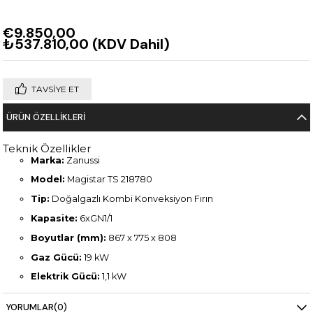
€9.850,00
₺537.810,00
(KDV Dahil)
TAVSIYE ET
ÜRÜN ÖZELLIKLERI
Teknik Özellikler
Marka:
Zanussi
Model:
Magistar TS 218780
Tip:
Doğalgazlı Kombi Konveksiyon Fırın
Kapasite:
6xGN1/1
Boyutlar (mm):
867 x 775 x 808
Gaz Gücü:
19 kW
Elektrik Gücü:
1,1 kW
Ağırlık:
135 kg
YORUMLAR
(0)