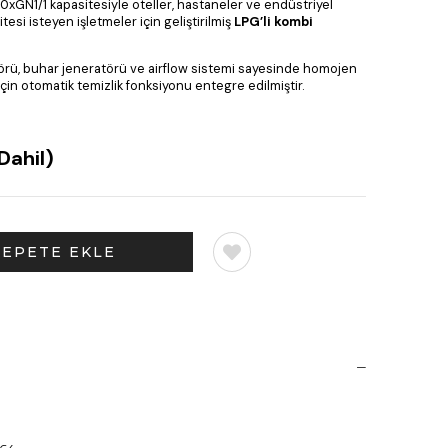
20xGN1/1 kapasitesiyle oteller, hastaneler ve endüstriyel
esi isteyen işletmeler için geliştirilmiş
LPG’li kombi
rü, buhar jeneratörü ve airflow sistemi sayesinde homojen
 için otomatik temizlik fonksiyonu entegre edilmiştir.
Dahil)