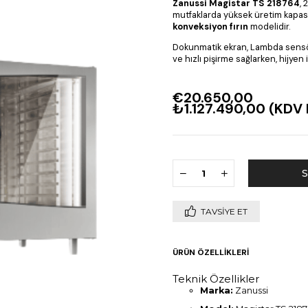
Zanussi Magistar TS 218764
, 
mutfaklarda yüksek üretim kapasit
konveksiyon fırın
modelidir.
Dokunmatik ekran, Lambda sensö
ve hızlı pişirme sağlarken, hijyen
€20.650,00
₺1.127.490,00
(KDV 
TAVSIYE ET
ÜRÜN ÖZELLIKLERI
Teknik Özellikler
Marka:
Zanussi