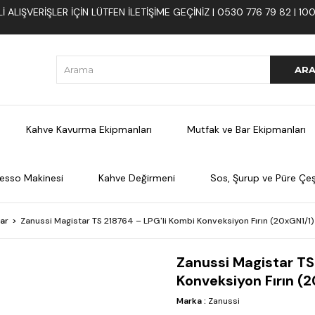
 ALIŞVERIŞLER İÇIN LÜTFEN ILETIŞIME GEÇINIZ | 0530 776 79 82 | 
Kahve Kavurma Ekipmanları
Mutfak ve Bar Ekipmanları
esso Makinesi
Kahve Değirmeni
Sos, Şurup ve Püre Çeşi
lar
Zanussi Magistar TS 218764 – LPG'li Kombi Konveksiyon Fırın (20xGN1/1)
Zanussi Magistar TS
Konveksiyon Fırın (
Marka
:
Zanussi