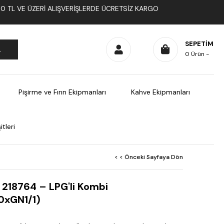
1000 TL VE ÜZERI ALIŞVERIŞLERDE ÜCRETSIZ KARGO
SEPETIM
0
Ürün
Pişirme ve Fırın Ekipmanları
Kahve Ekipmanları
tleri
< < Önceki Sayfaya Dön
 218764 – LPG'li Kombi
20xGN1/1)