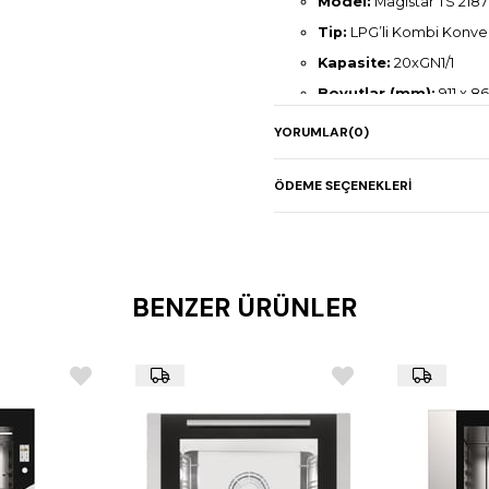
Model:
Magistar TS 218
Tip:
LPG’li Kombi Konvek
Kapasite:
20xGN1/1
Boyutlar (mm):
911 x 86
Gaz Gücü:
54 kW
YORUMLAR
(0)
Elektrik Gücü:
1,8 kW
Ağırlık:
291 kg
ÖDEME SEÇENEKLERI
BENZER ÜRÜNLER