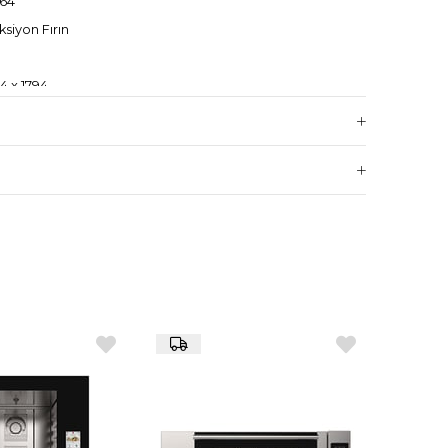
764
siyon Fırın
4 x 1794