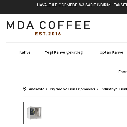
HAVALE İLE ÖDEMEDE %3 SABIT İNDIRIM -TAKSITLI
Kahve
Yeşil Kahve Çekirdeği
Toptan Kahve
Espr
Anasayfa
Pişirme ve Fırın Ekipmanları
Endüstriyel Fırın