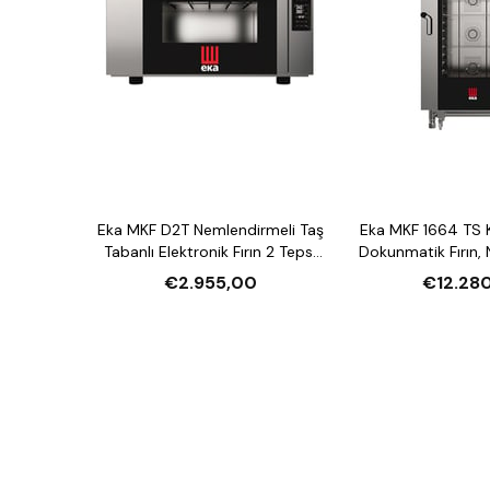
Eka MKF D2T Nemlendirmeli Taş
Eka MKF 1664 TS 
Tabanlı Elektronik Fırın 2 Tepsi
Dokunmatik Fırın,
Kapasiteli Elektrikli
16 Tepsi Kapasite
€2.955,00
€12.28