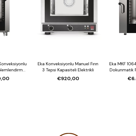
Konveksiyonlu
Eka Konveksiyonlu Manuel Fırın
Eka MKF 1064
 Nemlendirmeli
3 Tepsi Kapasiteli Elektrikli
Dokunmatik F
li Elektrikli
10 Tepsi Kap
0,00
€920,00
€6