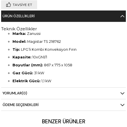
TAVSIYE ET
ÜRÜN ÖZELLIKLERI
Teknik Özellikler
Marka:
Zanussi
Model:
Magistar TS 218762
Tip:
LPG’li Kombi Konveksiyon Fırın
Kapasite:
10xGN1/1
Boyutlar (mm):
867 x 775 x 1058
Gaz Gücü:
31 kW
Elektrik Gücü:
1,1 kW
Ağırlık:
159 kg
YORUMLAR
(0)
ÖDEME SEÇENEKLERI
BENZER ÜRÜNLER