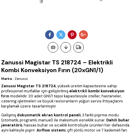
Zanussi Magistar TS 218724 – Elektrikli
Kombi Konveksiyon Fırın (20xGN1/1)
Marka
:
Zanussi
Zanussi Magistar TS 218724
, yüksek üretim kapasitesine sahip
profesyonel mutfaklar için geliştirilmiş
elektrikli kombi konveksiyon
fırın
modelidir. 20 adet GN1/1 tepsi kapasitesiyle oteller, hastaneler,
catering işletmeleri ve büyük restoranların yoğun servis ihtiyaçlarını
karşılamak üzere tasarlanmıştır.
Gelişmiş
dokunmatik ekran kontrol paneli
, 3 farklı pişirme modu
(otomatik, programlı, manuel) ile maksimum esneklik sunar.
Dahili buhar
jeneratörü
, hassas buhar ve sıcaklık kontrolüyle ürünleri her defasında
aynı kaliteyle pişirir.
Airflow sistemi
, çift yönlü motor ve 7 kademeli fan