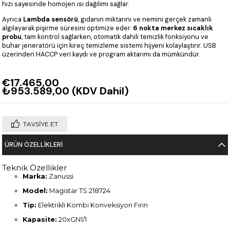
hızı sayesinde homojen ısı dağılımı sağlar.
Ayrıca
Lambda sensörü
, gıdanın miktarını ve nemini gerçek zamanlı
algılayarak pişirme süresini optimize eder.
6 nokta merkez sıcaklık
probu
, tam kontrol sağlarken, otomatik dahili temizlik fonksiyonu ve
buhar jeneratörü için kireç temizleme sistemi hijyeni kolaylaştırır. USB
üzerinden HACCP veri kaydı ve program aktarımı da mümkündür.
€17.465,00
₺953.589,00
(KDV Dahil)
TAVSIYE ET
ÜRÜN ÖZELLIKLERI
Teknik Özellikler
Marka:
Zanussi
Model:
Magistar TS 218724
Tip:
Elektrikli Kombi Konveksiyon Fırın
Kapasite:
20xGN1/1