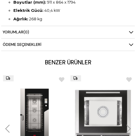
Boyutlar (mm):
911 x 864 x 1794
Elektrik Gücü:
40,4 kW
Ağırlık:
268 kg
Teknoloji & Fonksiyonlar:
YORUMLAR
(0)
Dokunmatik ekran kontrolü
ÖDEME SEÇENEKLERI
3 pişirme modu: Otomatik, programlı, manuel
Dahili buhar jeneratörü – 101 hassas buhar ayarı
BENZER ÜRÜNLER
1000 program hafızası
Airflow sistemi – çift yönlü motor, 7 fan kademesi
Lambda sensörü – gerçek zamanlı nem & pişirme kontrolü
6 nokta merkez sıcaklık probu
Otomatik temizlik fonksiyonu
Buhar jeneratörü için kireç temizleme sistemi
Hızlı durulama ve entegre sprey tabancası
HACCP veri kaydı ve USB aktarımı