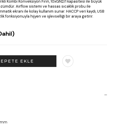
ikli Kombi Konveksiyon Fırın, 10xGN2/1 kapasitesi ile büyük
çözümdür. Airflow sistemi ve hassas sıcaklık probu ile
matik ekranı ile kolay kullanım sunar. HACCP veri kaydı, USB
ik fonksiyonuyla hijyen ve işlevselliği bir araya getirir.
ahil)
8 mm