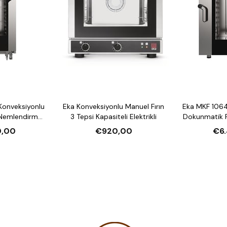
Konveksiyonlu
Eka Konveksiyonlu Manuel Fırın
Eka MKF 1064
 Nemlendirmeli
3 Tepsi Kapasiteli Elektrikli
Dokunmatik F
li Elektrikli
10 Tepsi Kap
0,00
€920,00
€6