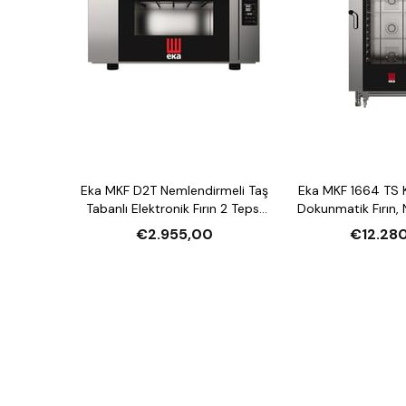
Eka MKF D2T Nemlendirmeli Taş
Eka MKF 1664 TS 
Tabanlı Elektronik Fırın 2 Tepsi
Dokunmatik Fırın,
Kapasiteli Elektrikli
16 Tepsi Kapasite
€2.955,00
€12.28