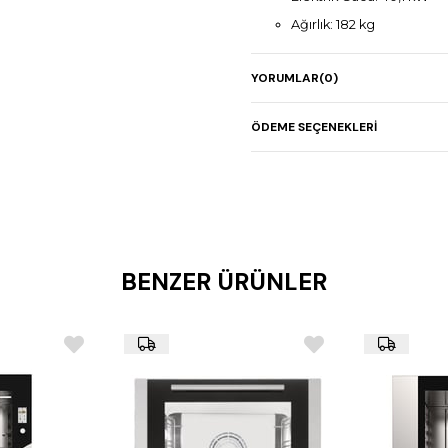
Ağırlık: 182 kg
Dokunmatik ekran kontr
YORUMLAR
(0)
3 farklı pişirme modu
1000 program kapasites
ÖDEME SEÇENEKLERI
6 nokta sıcaklık probu
Otomatik temizlik sistem
HACCP veri kaydı ve USB
BENZER ÜRÜNLER