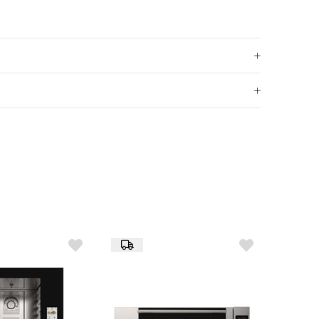
olü
i
i
 aktarımı