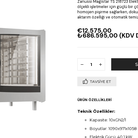
Zanussi Magistar TS 218723 Elektr
ölçekli işletmeler için güçlü bir 
homojen pişirme sağlarken, dokun
aktarım özelliği ve otomatik temizl
€12.575,00
₺686.595,00
(KDV D
TAVSIYE ET
ÜRÜN ÖZELLIKLERI
Teknik Özellikler:
Kapasite: 10xGN2/1
Boyutlar: 1090x971x105
Elektrik Gücü: 40,1 kW