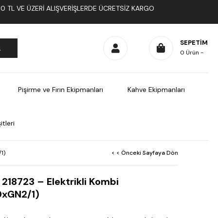
1000 TL VE ÜZERI ALIŞVERIŞLERDE ÜCRETSIZ KARGO
SEPETIM
0
Ürün
Pişirme ve Fırın Ekipmanları
Kahve Ekipmanları
tleri
/1)
< < Önceki Sayfaya Dön
218723 – Elektrikli Kombi
10xGN2/1)