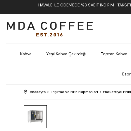
HAVALE İLE ÖDEMEDE %3 SABIT İNDIRIM -TAKSITLI
Kahve
Yeşil Kahve Çekirdeği
Toptan Kahve
Espr
Anasayfa
Pişirme ve Fırın Ekipmanları
Endüstriyel Fırın