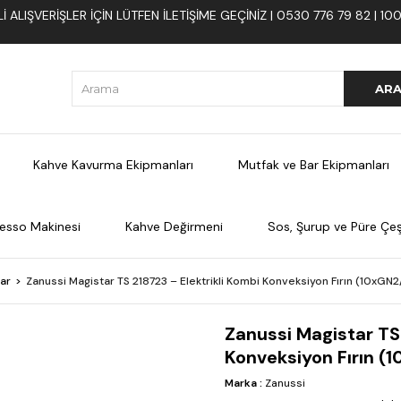
 ALIŞVERIŞLER İÇIN LÜTFEN ILETIŞIME GEÇINIZ | 0530 776 79 82 | 
Kahve Kavurma Ekipmanları
Mutfak ve Bar Ekipmanları
esso Makinesi
Kahve Değirmeni
Sos, Şurup ve Püre Çeşi
lar
Zanussi Magistar TS 218723 – Elektrikli Kombi Konveksiyon Fırın (10xGN2
Zanussi Magistar TS 
Konveksiyon Fırın (
Marka
:
Zanussi