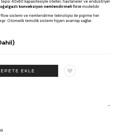
16 tepsi 40x60 kapasitesiyle oteller, hastaneler ve endüstriyel
oğalgazlı konveksiyon nemlendirmeli fırın
modelidir.
airflow sistemi ve nemlendirme teknolojisi ile pişirme her
ir. Otomatik temizlik sistemi hijyen avantajı sağlar.
ahil)
68