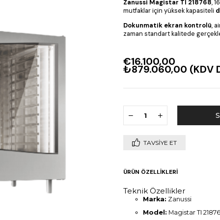
Zanussi Magistar TI 218768
, 
mutfaklar için yüksek kapasiteli
d
Dokunmatik ekran kontrolü
, 
zaman standart kalitede gerçekleş
€16.100,00
₺879.060,00
(KDV D
TAVSIYE ET
ÜRÜN ÖZELLIKLERI
Teknik Özellikler
Marka:
Zanussi
Model:
Magistar TI 2187