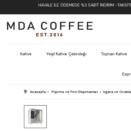
HAVALE İLE ÖDEMEDE %3 SABIT İNDIRIM -TAKSITLI
Kahve
Yeşil Kahve Çekirdeği
Toptan Kahve
Espr
Anasayfa
Pişirme ve Fırın Ekipmanları
Izgara ve Ocakla