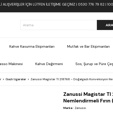
 ALIŞVERIŞLER İÇIN LÜTFEN ILETIŞIME GEÇINIZ | 0530 776 79 82 | 
Kahve Kavurma Ekipmanları
Mutfak ve Bar Ekipmanları
esso Makinesi
Kahve Değirmeni
Sos, Şurup ve Püre Çeşi
r
Gazlı Izgaralar
Zanussi Magistar TI 218768 – Doğalgazlı Konveksiyon Ne
Zanussi Magistar TI
Nemlendirmeli Fırın
Marka
:
Zanussi