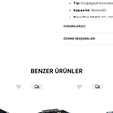
Tip:
Doğalgazlı Konveks
Kapasite:
16x40x60
Boyutlar (mm):
911 x 86
Gaz Gücü:
42 kW
YORUMLAR
(0)
Elektrik Gücü:
1,8 kW
Ağırlık:
281 kg
ÖDEME SEÇENEKLERI
BENZER ÜRÜNLER