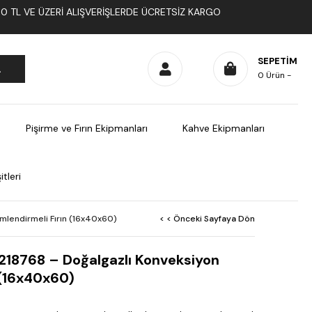
1000 TL VE ÜZERI ALIŞVERIŞLERDE ÜCRETSIZ KARGO
SEPETIM
0
Ürün
Pişirme ve Fırın Ekipmanları
Kahve Ekipmanları
tleri
mlendirmeli Fırın (16x40x60)
< < Önceki Sayfaya Dön
 218768 – Doğalgazlı Konveksiyon
 (16x40x60)