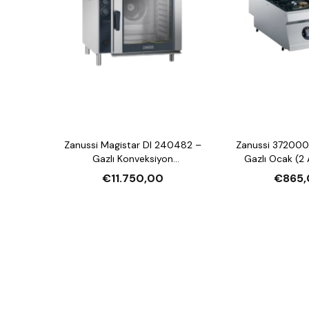
Zanussi Magistar DI 240482 –
Zanussi 372000
Gazlı Konveksiyon
Gazlı Ocak (2 
Nemlendirmeli Fırın (20xGN2/1,
€11.750,00
€865,
Crosswise)