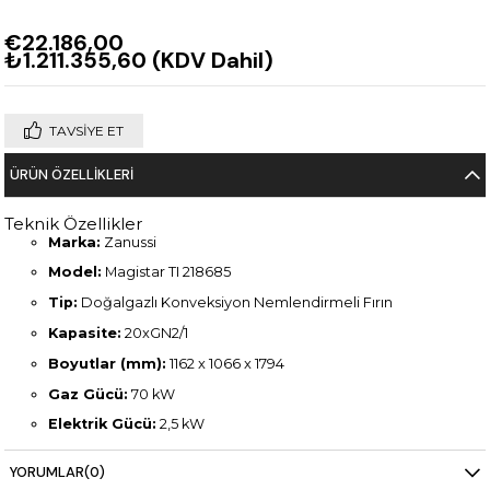
€22.186,00
₺1.211.355,60
(KDV Dahil)
TAVSIYE ET
ÜRÜN ÖZELLIKLERI
Teknik Özellikler
Marka:
Zanussi
Model:
Magistar TI 218685
Tip:
Doğalgazlı Konveksiyon Nemlendirmeli Fırın
Kapasite:
20xGN2/1
Boyutlar (mm):
1162 x 1066 x 1794
Gaz Gücü:
70 kW
Elektrik Gücü:
2,5 kW
Ağırlık:
335 kg
YORUMLAR
(0)