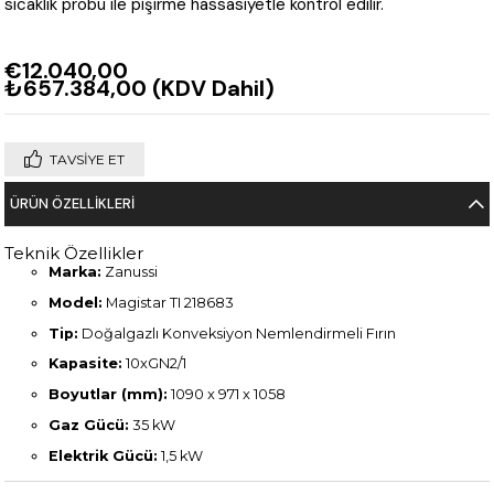
sıcaklık probu ile pişirme hassasiyetle kontrol edilir.
€12.040,00
₺657.384,00
(KDV Dahil)
TAVSIYE ET
ÜRÜN ÖZELLIKLERI
Teknik Özellikler
Marka:
Zanussi
Model:
Magistar TI 218683
Tip:
Doğalgazlı Konveksiyon Nemlendirmeli Fırın
Kapasite:
10xGN2/1
Boyutlar (mm):
1090 x 971 x 1058
Gaz Gücü:
35 kW
Elektrik Gücü:
1,5 kW
Ağırlık:
175 kg