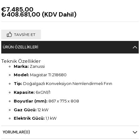
€7.485,00
₺408.681,00
(KDV Dahil)
TAVSIYE ET
ÜRÜN ÖZELLIKLERI
Teknik Özellikler
Marka:
Zanussi
Model:
Magistar TI 218680
Tip:
Doğalgazlı Konveksiyon Nemlendirmeli Fırın
Kapasite:
6xGN1/1
Boyutlar (mm):
867 x 775 x 808
Gaz Gücü:
12 kW
Elektrik Gücü:
1,1 kW
Ağırlık:
115 kg
YORUMLAR
(0)