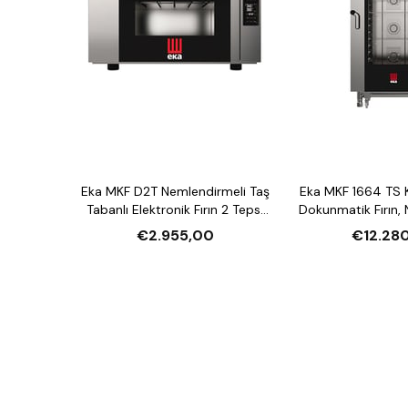
Eka MKF D2T Nemlendirmeli Taş
Eka MKF 1664 TS 
Tabanlı Elektronik Fırın 2 Tepsi
Dokunmatik Fırın,
Kapasiteli Elektrikli
16 Tepsi Kapasite
€2.955,00
€12.28