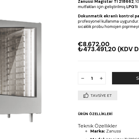
Zanussi Magistar TI 218662
, 
mutfakları için geliştirilmiş
LPG’li
Dokunmatik ekranlı kontrol pa
profesyonel kullanıma uygundur
sıcaklık probu homojen pişirmeyi
€8.672,00
₺473.491,20
(KDV D
TAVSIYE ET
ÜRÜN ÖZELLIKLERI
Teknik Özellikler
Marka:
Zanussi