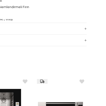
62
Nemlendirmeli Fırın
75 x 1058