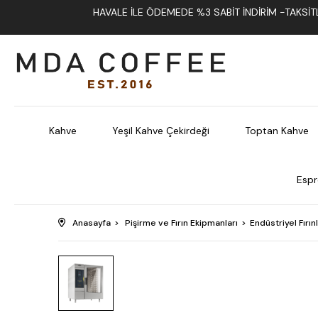
HAVALE İLE ÖDEMEDE %3 SABIT İNDIRIM -TAKSITLI
Kahve
Yeşil Kahve Çekirdeği
Toptan Kahve
Espr
Anasayfa
Pişirme ve Fırın Ekipmanları
Endüstriyel Fırın