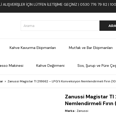
 ALIŞVERIŞLER İÇIN LÜTFEN ILETIŞIME GEÇINIZ | 0530 776 79 82 | 
Kahve Kavurma Ekipmanları
Mutfak ve Bar Ekipmanları
esso Makinesi
Kahve Değirmeni
Sos, Şurup ve Püre Çeşi
lar
Zanussi Magistar TI 218662 – LPG'li Konveksiyon Nemlendirmeli Fırın (10
Zanussi Magistar TI
Nemlendirmeli Fırın 
Marka
:
Zanussi