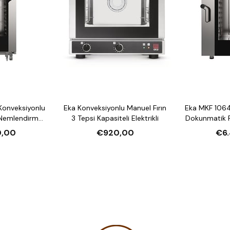
Konveksiyonlu
Eka Konveksiyonlu Manuel Fırın
Eka MKF 1064
 Nemlendirmeli
3 Tepsi Kapasiteli Elektrikli
Dokunmatik F
li Elektrikli
10 Tepsi Kap
0,00
€920,00
€6