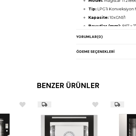
Model:
Magistar TI 2186
Tip:
LPG’li Konveksiyon 
Kapasite:
10xGN1/1
Boyutlar (mm):
867 x 7
Gaz Gücü:
21 kW
YORUMLAR
(0)
Elektrik Gücü:
1,1 kW
Ağırlık:
136 kg
ÖDEME SEÇENEKLERI
BENZER ÜRÜNLER