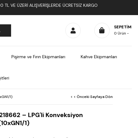
1000 TL VE ÜZERI ALIŞVERIŞLERDE ÜCRETSIZ KARGO
SEPETIM
0
Ürün
Pişirme ve Fırın Ekipmanları
Kahve Ekipmanları
tleri
xGN1/1)
< < Önceki Sayfaya Dön
 218662 – LPG'li Konveksiyon
(10xGN1/1)