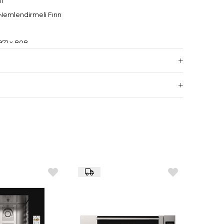
1
Nemlendirmeli Fırın
971 x 808