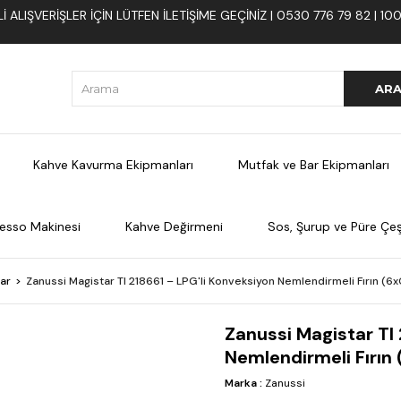
 ALIŞVERIŞLER İÇIN LÜTFEN ILETIŞIME GEÇINIZ | 0530 776 79 82 | 
Kahve Kavurma Ekipmanları
Mutfak ve Bar Ekipmanları
esso Makinesi
Kahve Değirmeni
Sos, Şurup ve Püre Çeşi
lar
Zanussi Magistar TI 218661 – LPG'li Konveksiyon Nemlendirmeli Fırın (6
Zanussi Magistar TI 
Nemlendirmeli Fırın
Marka
:
Zanussi