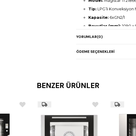
Model:
Magistar TI 21866
Tip:
LPG’li Konveksiyon 
Kapasite:
6xGN2/1
Boyutlar (mm):
1090 x 
Gaz Gücü:
24 kW
YORUMLAR
(0)
Elektrik Gücü:
1,5 kW
Ağırlık:
153 kg
ÖDEME SEÇENEKLERI
BENZER ÜRÜNLER