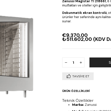
Zanussi Magistar TI 218661
, 6
mutfakları ve oteller için geliştiri
Dokunmatik ekran kontrolü
, 
ürünler her seferinde aynı kalitede
sunar.
€9.370,00
₺511.602,00
(KDV Da
TAVSIYE ET
ÜRÜN ÖZELLIKLERI
Teknik Özellikler
Marka:
Zanussi