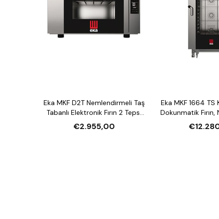
Eka MKF D2T Nemlendirmeli Taş
Eka MKF 1664 TS 
Tabanlı Elektronik Fırın 2 Tepsi
Dokunmatik Fırın,
Kapasiteli Elektrikli
16 Tepsi Kapasite
€2.955,00
€12.28