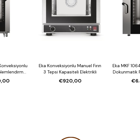
Konveksiyonlu
Eka Konveksiyonlu Manuel Fırın
Eka MKF 1064
 Nemlendirmeli
3 Tepsi Kapasiteli Elektrikli
Dokunmatik F
li Elektrikli
10 Tepsi Kap
0,00
€920,00
€6