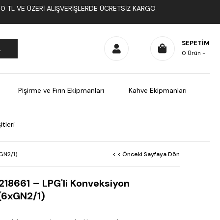
1000 TL VE ÜZERI ALIŞVERIŞLERDE ÜCRETSIZ KARGO
SEPETIM
0
Ürün
Pişirme ve Fırın Ekipmanları
Kahve Ekipmanları
tleri
xGN2/1)
< < Önceki Sayfaya Dön
218661 – LPG'li Konveksiyon
 (6xGN2/1)