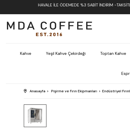
HAVALE İLE ÖDEMEDE %3 SABIT İNDIRIM -TAKSITLI
Kahve
Yeşil Kahve Çekirdeği
Toptan Kahve
Espr
Anasayfa
Pişirme ve Fırın Ekipmanları
Endüstriyel Fırın