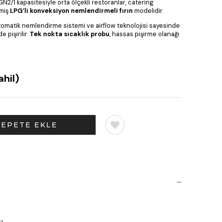
 GN2/1 kapasitesiyle orta ölçekli restoranlar, catering
lmiş
LPG’li konveksiyon nemlendirmeli fırın
modelidir.
otomatik nemlendirme sistemi ve airflow teknolojisi sayesinde
 pişirilir.
Tek nokta sıcaklık probu
, hassas pişirme olanağı
hil)