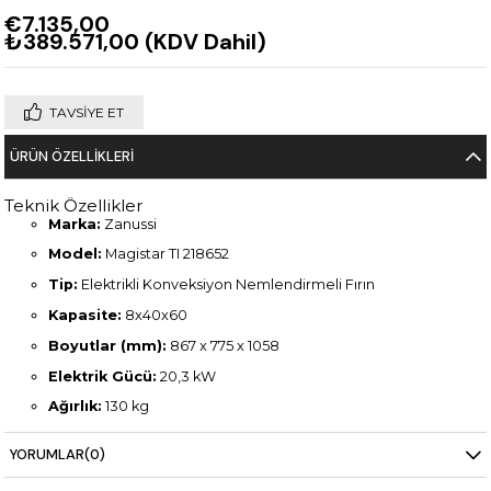
€7.135,00
₺389.571,00
(KDV Dahil)
TAVSIYE ET
ÜRÜN ÖZELLIKLERI
Teknik Özellikler
Marka:
Zanussi
Model:
Magistar TI 218652
Tip:
Elektrikli Konveksiyon Nemlendirmeli Fırın
Kapasite:
8x40x60
Boyutlar (mm):
867 x 775 x 1058
Elektrik Gücü:
20,3 kW
Ağırlık:
130 kg
YORUMLAR
(0)