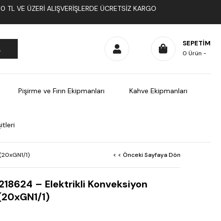
1000 TL VE ÜZERI ALIŞVERIŞLERDE ÜCRETSIZ KARGO
SEPETIM
0
Ürün
Pişirme ve Fırın Ekipmanları
Kahve Ekipmanları
tleri
 (20xGN1/1)
< < Önceki Sayfaya Dön
218624 – Elektrikli Konveksiyon
 (20xGN1/1)