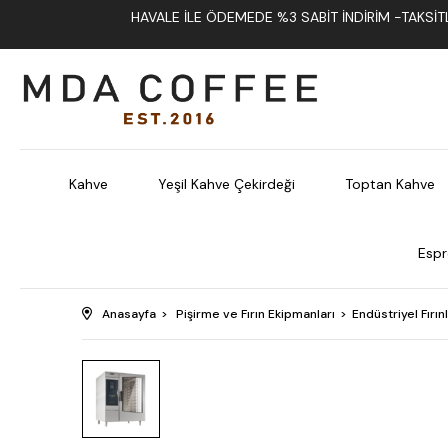
HAVALE İLE ÖDEMEDE %3 SABIT İNDIRIM -TAKSITLI
Kahve
Yeşil Kahve Çekirdeği
Toptan Kahve
Espr
Anasayfa
Pişirme ve Fırın Ekipmanları
Endüstriyel Fırın