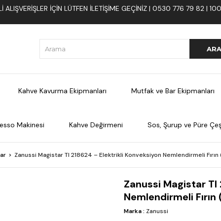
 ALIŞVERIŞLER İÇIN LÜTFEN ILETIŞIME GEÇINIZ | 0530 776 79 82 | 
Kahve Kavurma Ekipmanları
Mutfak ve Bar Ekipmanları
esso Makinesi
Kahve Değirmeni
Sos, Şurup ve Püre Çeşi
lar
Zanussi Magistar TI 218624 – Elektrikli Konveksiyon Nemlendirmeli Fırın
Zanussi Magistar TI 
Nemlendirmeli Fırın
Marka
:
Zanussi