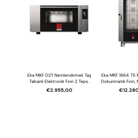
Eka MKF D2T Nemlendirmeli Taş
Eka MKF 1664 TS 
Tabanlı Elektronik Fırın 2 Tepsi
Dokunmatik Fırın,
Kapasiteli Elektrikli
16 Tepsi Kapasite
€2.955,00
€12.28