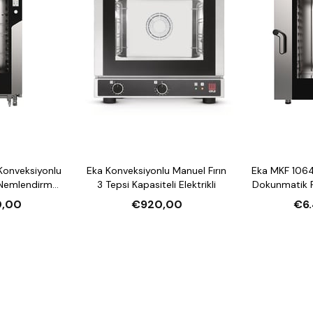
Konveksiyonlu
Eka Konveksiyonlu Manuel Fırın
Eka MKF 1064
 Nemlendirmeli
3 Tepsi Kapasiteli Elektrikli
Dokunmatik F
li Elektrikli
10 Tepsi Kap
0,00
€920,00
€6