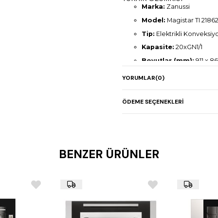
Marka:
Zanussi
Model:
Magistar TI 2186
Tip:
Elektrikli Konveksiy
Kapasite:
20xGN1/1
Boyutlar (mm):
911 x 86
Elektrik Gücü:
40,4 kW
YORUMLAR
(0)
Ağırlık:
249 kg
ÖDEME SEÇENEKLERI
BENZER ÜRÜNLER