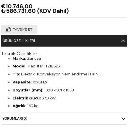
€10.746,00
₺586.731,60
(KDV Dahil)
TAVSIYE ET
ÜRÜN ÖZELLIKLERI
Teknik Özellikler
Marka:
Zanussi
Model:
Magistar TI 218623
Tip:
Elektrikli Konveksiyon Nemlendirmeli Fırın
Kapasite:
10xGN2/1
Boyutlar (mm):
1090 x 971 x 1058
Elektrik Gücü:
37,9 kW
Ağırlık:
163 kg
YORUMLAR
(0)