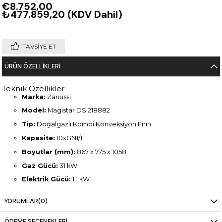
€8.752,00
₺477.859,20
(KDV Dahil)
TAVSIYE ET
ÜRÜN ÖZELLIKLERI
Teknik Özellikler
Marka:
Zanussi
Model:
Magistar DS 218882
Tip:
Doğalgazlı Kombi Konveksiyon Fırın
Kapasite:
10xGN1/1
Boyutlar (mm):
867 x 775 x 1058
Gaz Gücü:
31 kW
Elektrik Gücü:
1,1 kW
Ağırlık:
156 kg
YORUMLAR
(0)
ÖDEME SEÇENEKLERI