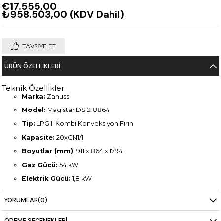
€17.555,00
₺958.503,00
(KDV Dahil)
TAVSIYE ET
ÜRÜN ÖZELLIKLERI
Teknik Özellikler
Marka:
Zanussi
Model:
Magistar DS 218864
Tip:
LPG’li Kombi Konveksiyon Fırın
Kapasite:
20xGN1/1
Boyutlar (mm):
911 x 864 x 1794
Gaz Gücü:
54 kW
Elektrik Gücü:
1,8 kW
Ağırlık:
288 kg
YORUMLAR
(0)
ÖDEME SEÇENEKLERI