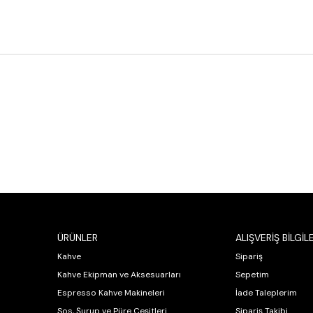
ÜRÜNLER
ALIŞVERİŞ BİLGİLE
Kahve
Sipariş
Kahve Ekipman ve Aksesuarları
Sepetim
Espresso Kahve Makineleri
İade Taleplerim
Sos, Şurup ve Püre Çeşitleri
Sipariş Takibi