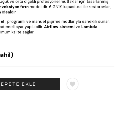
küçük ve orta ölçekli profesyonel mutfaklar için tasarlanmış
nveksiyon fırın
modelidir. 6 GN1/1 kapasitesi ile restoranlar,
 idealdir.
eli
, programlı ve manuel pişirme modlarıyla esneklik sunar.
kademeli ayar yapılabilir.
Airflow sistemi
ve
Lambda
mum kalite sağlar.
ahil)