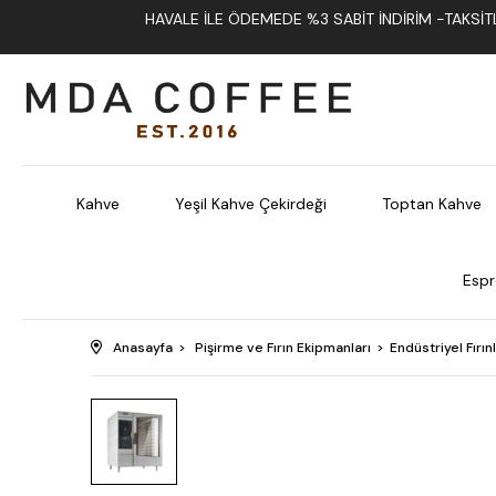
HAVALE İLE ÖDEMEDE %3 SABIT İNDIRIM -TAKSITLI
Kahve
Yeşil Kahve Çekirdeği
Toptan Kahve
Espr
Anasayfa
Pişirme ve Fırın Ekipmanları
Endüstriyel Fırın