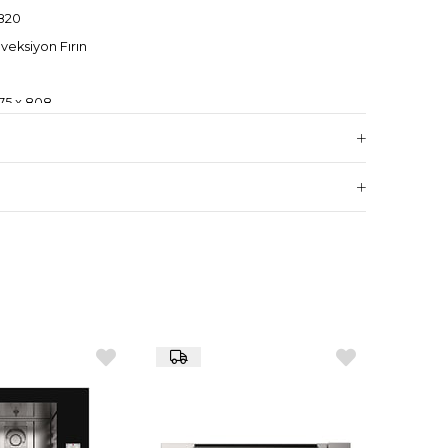
820
veksiyon Fırın
75 x 808