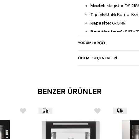
Model:
Magistar DS 218
Tip:
Elektrikli Kombi Kon
Kapasite:
6xGN1/1
Boyutlar (mm):
867 x 7
Elektrik Gücü:
11,8 kW
YORUMLAR
(0)
Ağırlık:
114 kg
ÖDEME SEÇENEKLERI
BENZER ÜRÜNLER