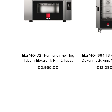
Eka MKF D2T Nemlendirmeli Taş
Eka MKF 1664 TS 
Tabanlı Elektronik Fırın 2 Tepsi
Dokunmatik Fırın,
Kapasiteli Elektrikli
16 Tepsi Kapasite
€2.955,00
€12.28