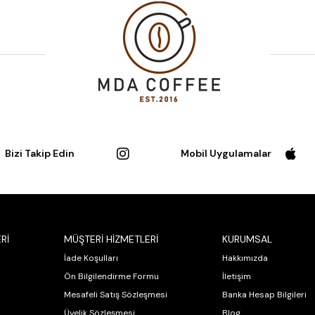
Bizi Takip Edin
Mobil Uygulamalar
Rİ
MÜŞTERİ HİZMETLERİ
KURUMSAL
İade Koşulları
Hakkımızda
Ön Bilgilendirme Formu
İletişim
Mesafeli Satış Sözleşmesi
Banka Hesap Bilgileri
Üyelik Sözleşmesi
Blog