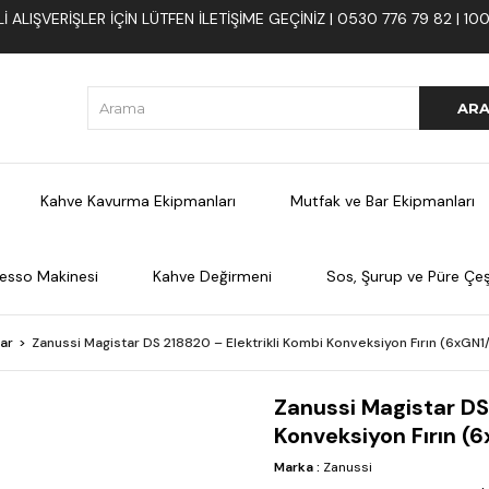
 ALIŞVERIŞLER İÇIN LÜTFEN ILETIŞIME GEÇINIZ | 0530 776 79 82 | 
Kahve Kavurma Ekipmanları
Mutfak ve Bar Ekipmanları
esso Makinesi
Kahve Değirmeni
Sos, Şurup ve Püre Çeşi
lar
Zanussi Magistar DS 218820 – Elektrikli Kombi Konveksiyon Fırın (6xGN1/
Zanussi Magistar DS
Konveksiyon Fırın (6
Marka
:
Zanussi