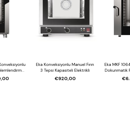
Konveksiyonlu
Eka Konveksiyonlu Manuel Fırın
Eka MKF 1064
 Nemlendirmeli
3 Tepsi Kapasiteli Elektrikli
Dokunmatik F
li Elektrikli
10 Tepsi Kap
0,00
€920,00
€6