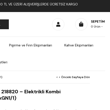
1000 TL VE ÜZERI ALIŞVERIŞLERDE ÜCRETSIZ KARGO
SEPETIM
0
Ürün
Pişirme ve Fırın Ekipmanları
Kahve Ekipmanları
tleri
1)
< < Önceki Sayfaya Dön
 218820 – Elektrikli Kombi
xGN1/1)