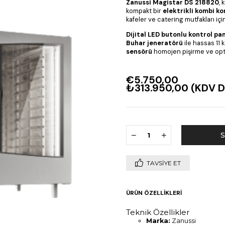
Zanussi Magistar DS 218820
, 
kompakt bir
elektrikli kombi ko
kafeler ve catering mutfakları için
Dijital LED butonlu kontrol pan
Buhar jeneratörü
ile hassas 11 
sensörü
homojen pişirme ve opti
€5.750,00
₺313.950,00
(KDV D
TAVSIYE ET
ÜRÜN ÖZELLIKLERI
Teknik Özellikler
Marka:
Zanussi