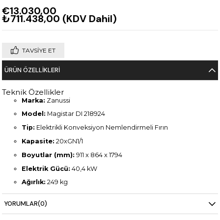
€13.030,00
₺711.438,00
(KDV Dahil)
TAVSIYE ET
ÜRÜN ÖZELLIKLERI
Teknik Özellikler
Marka:
Zanussi
Model:
Magistar DI 218924
Tip:
Elektrikli Konveksiyon Nemlendirmeli Fırın
Kapasite:
20xGN1/1
Boyutlar (mm):
911 x 864 x 1794
Elektrik Gücü:
40,4 kW
Ağırlık:
249 kg
YORUMLAR
(0)