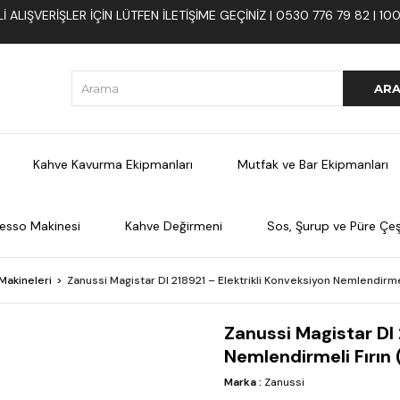
 ALIŞVERIŞLER İÇIN LÜTFEN ILETIŞIME GEÇINIZ | 0530 776 79 82 | 
Kahve Kavurma Ekipmanları
Mutfak ve Bar Ekipmanları
esso Makinesi
Kahve Değirmeni
Sos, Şurup ve Püre Çeşi
Makineleri
Zanussi Magistar DI 218921 – Elektrikli Konveksiyon Nemlendirmel
Zanussi Magistar DI 
Nemlendirmeli Fırın
Marka
:
Zanussi