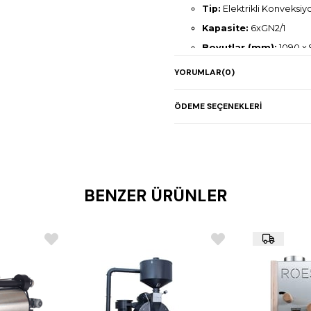
Tip:
Elektrikli Konveksiy
Kapasite:
6xGN2/1
Boyutlar (mm):
1090 x 
Elektrik Gücü:
22,9 kW
YORUMLAR
(0)
Ağırlık:
140 kg
ÖDEME SEÇENEKLERI
BENZER ÜRÜNLER