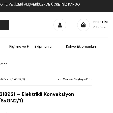
1000 TL VE ÜZERI ALIŞVERIŞLERDE ÜCRETSIZ KARGO
SEPETIM
0
Ürün
Pişirme ve Fırın Ekipmanları
Kahve Ekipmanları
tleri
i Fırın (6xGN2/1)
< < Önceki Sayfaya Dön
218921 – Elektrikli Konveksiyon
 (6xGN2/1)