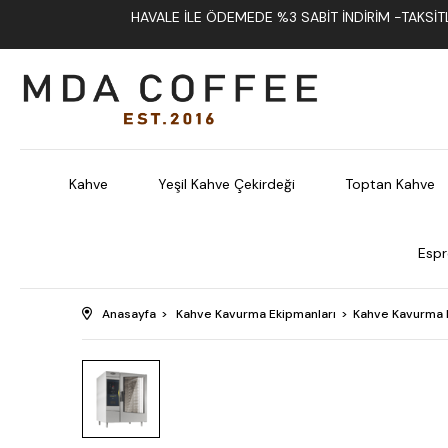
HAVALE İLE ÖDEMEDE %3 SABIT İNDIRIM -TAKSITLI
Kahve
Yeşil Kahve Çekirdeği
Toptan Kahve
Espr
Anasayfa
Kahve Kavurma Ekipmanları
Kahve Kavurma 