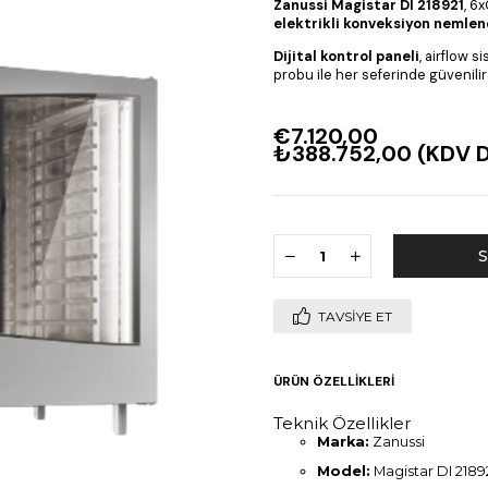
Zanussi Magistar DI 218921
, 6x
elektrikli konveksiyon nemlend
Dijital kontrol paneli
, airflow 
probu ile her seferinde güvenilir 
€7.120,00
₺388.752,00
(KDV D
TAVSIYE ET
ÜRÜN ÖZELLIKLERI
Teknik Özellikler
Marka:
Zanussi
Model:
Magistar DI 2189