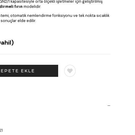
GN2/1 kapasitesiyle orta ölçekli işletmeler için geliştirilmiş
irmeli fırın
modelidir.
sistemi, otomatik nemlendirme fonksiyonu ve tek nokta sıcaklık
sonuçlar elde edilir.
ahil)
21