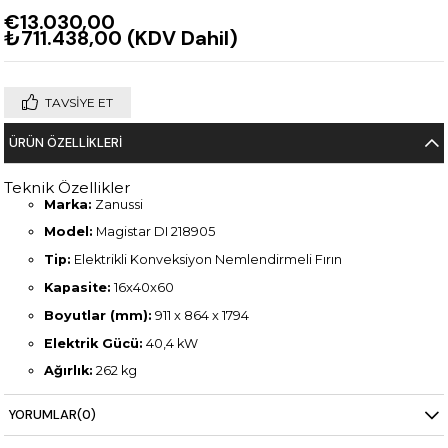
€13.030,00
₺711.438,00
(KDV Dahil)
TAVSIYE ET
ÜRÜN ÖZELLIKLERI
Teknik Özellikler
Marka:
Zanussi
Model:
Magistar DI 218905
Tip:
Elektrikli Konveksiyon Nemlendirmeli Fırın
Kapasite:
16x40x60
Boyutlar (mm):
911 x 864 x 1794
Elektrik Gücü:
40,4 kW
Ağırlık:
262 kg
YORUMLAR
(0)