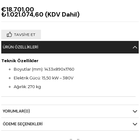
€18.701,00
₺1.021.074,60
(KDV Dahil)
TAVSIYE ET
ÜRÜN ÖZELLIKLERI
Teknik Özellikler
Boyutlar (mm): 1433x890x1760
Elektrik Gücü: 15,50 kW – 380V
Ağırlık: 270 kg
YORUMLAR
(0)
ÖDEME SEÇENEKLERI