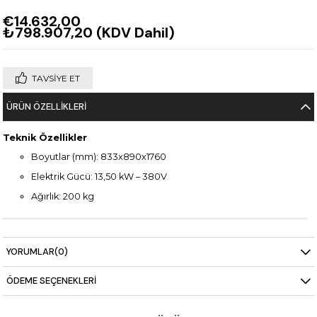
€14.632,00
₺798.907,20
(KDV Dahil)
TAVSIYE ET
ÜRÜN ÖZELLIKLERI
Teknik Özellikler
Boyutlar (mm): 833x890x1760
Elektrik Gücü: 13,50 kW – 380V
Ağırlık: 200 kg
YORUMLAR
(0)
ÖDEME SEÇENEKLERI