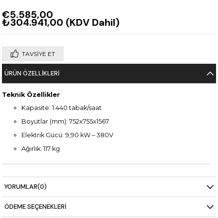
€5.585,00
₺304.941,00
(KDV Dahil)
TAVSIYE ET
ÜRÜN ÖZELLIKLERI
Teknik Özellikler
Kapasite: 1.440 tabak/saat
Boyutlar (mm): 752x755x1567
Elektrik Gücü: 9,90 kW – 380V
Ağırlık: 117 kg
YORUMLAR
(0)
ÖDEME SEÇENEKLERI