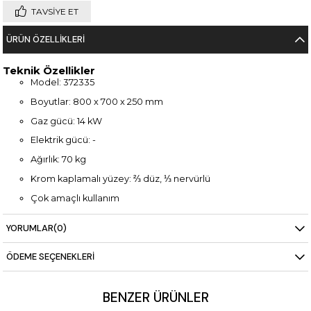
TAVSIYE ET
ÜRÜN ÖZELLIKLERI
Teknik Özellikler
Model: 372335
Boyutlar: 800 x 700 x 250 mm
Gaz gücü: 14 kW
Elektrik gücü: -
Ağırlık: 70 kg
Krom kaplamalı yüzey: ⅔ düz, ⅓ nervürlü
Çok amaçlı kullanım
Dayanıklı paslanmaz gövde
YORUMLAR
(0)
ÖDEME SEÇENEKLERI
BENZER ÜRÜNLER