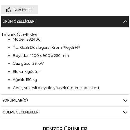
TAVSIYE ET
ÜRÜN ÖZELLIKLERI
Teknik Özellikler
Model: 392406
Tip: Gazlı Düz Izgara, Krom Pleytli HP
Boyutlar: 1200 x 900 x 250 mm
Gaz gücü: 33 kW
Elektrik gücü: -
Ağırlık: 150 kg
Geniş yüzeyli pleyt ile yüksek üretim kapasitesi
Dayanıklı krom kaplama yüzey
YORUMLAR
(0)
Profesyonel mutfaklara uygun endüstriyel tasarım
ÖDEME SEÇENEKLERI
BENZER ÜRÜNLER