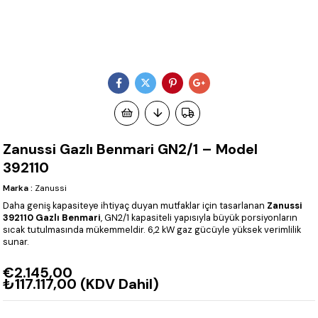
Zanussi Gazlı Benmari GN2/1 – Model
392110
Marka
:
Zanussi
Daha geniş kapasiteye ihtiyaç duyan mutfaklar için tasarlanan
Zanussi
392110 Gazlı Benmari
, GN2/1 kapasiteli yapısıyla büyük porsiyonların
sıcak tutulmasında mükemmeldir. 6,2 kW gaz gücüyle yüksek verimlilik
sunar.
€2.145,00
₺117.117,00
(KDV Dahil)