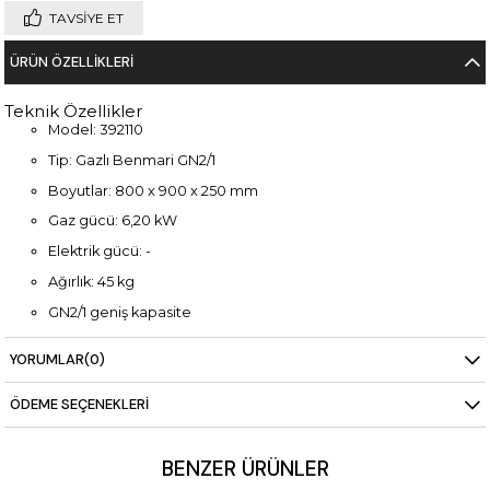
TAVSIYE ET
ÜRÜN ÖZELLIKLERI
Teknik Özellikler
Model: 392110
Tip: Gazlı Benmari GN2/1
Boyutlar: 800 x 900 x 250 mm
Gaz gücü: 6,20 kW
Elektrik gücü: -
Ağırlık: 45 kg
GN2/1 geniş kapasite
Yüksek ısıtma performansı
YORUMLAR
(0)
ÖDEME SEÇENEKLERI
BENZER ÜRÜNLER