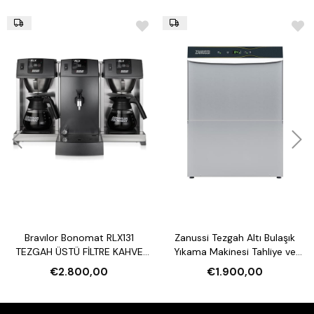
Bravılor Bonomat RLX131
Zanussi Tezgah Altı Bulaşık
TEZGAH ÜSTÜ FİLTRE KAHVE
Yıkama Makinesi Tahliye ve
MAKİNESİ VE SU ISITICI
Parlatıcı Pompalı
€2.800,00
€1.900,00