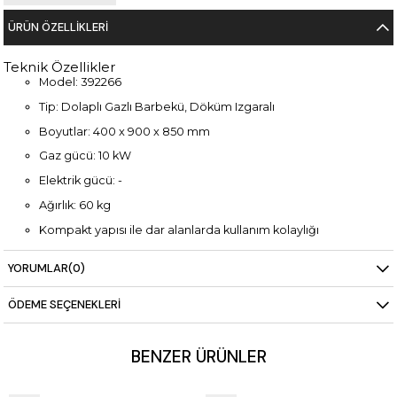
ÜRÜN ÖZELLIKLERI
Teknik Özellikler
Model: 392266
Tip: Dolaplı Gazlı Barbekü, Döküm Izgaralı
Boyutlar: 400 x 900 x 850 mm
Gaz gücü: 10 kW
Elektrik gücü: -
Ağırlık: 60 kg
Kompakt yapısı ile dar alanlarda kullanım kolaylığı
Döküm ızgara yüzeyi sayesinde yüksek ısı tutma performansı
YORUMLAR
(0)
ÖDEME SEÇENEKLERI
BENZER ÜRÜNLER