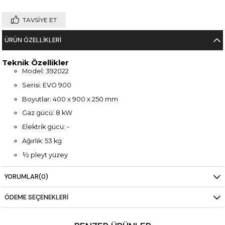
TAVSIYE ET
ÜRÜN ÖZELLIKLERI
Teknik Özellikler
Model: 392022
Serisi: EVO 900
Boyutlar: 400 x 900 x 250 mm
Gaz gücü: 8 kW
Elektrik gücü: -
Ağırlık: 53 kg
½ pleyt yüzey
Kompakt tasarım
YORUMLAR
(0)
Paslanmaz çelik gövde
ÖDEME SEÇENEKLERI