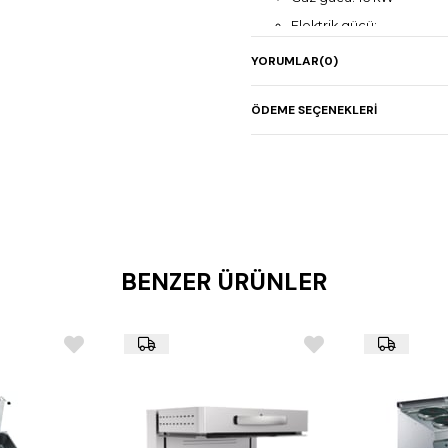
Elektrik gücü: -
Ağırlık: 105 kg
YORUMLAR
(0)
Geniş pleyt yüzey
Yüksek kapasiteli kullan
ÖDEME SEÇENEKLERI
Paslanmaz çelik gövde
BENZER ÜRÜNLER