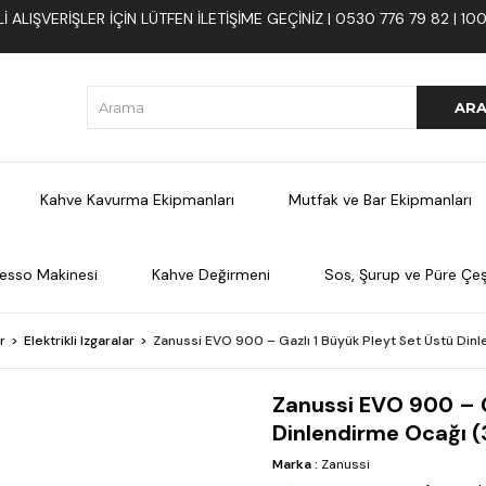
 ALIŞVERIŞLER İÇIN LÜTFEN ILETIŞIME GEÇINIZ | 0530 776 79 82 | 
Kahve Kavurma Ekipmanları
Mutfak ve Bar Ekipmanları
esso Makinesi
Kahve Değirmeni
Sos, Şurup ve Püre Çeşi
r
Elektrikli Izgaralar
Zanussi EVO 900 – Gazlı 1 Büyük Pleyt Set Üstü Din
Zanussi EVO 900 – G
Dinlendirme Ocağı 
Marka
:
Zanussi