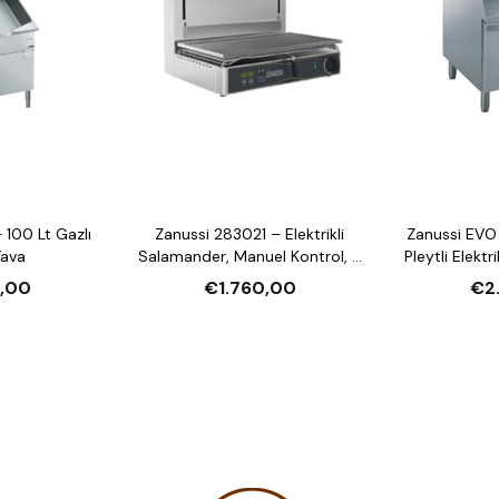
 100 Lt Gazlı
Zanussi 283021 – Elektrikli
Zanussi EVO
Tava
Salamander, Manuel Kontrol, 3
Pleytli Elektri
Tarafı Açık, 600 mm
Fırın
,00
€1.760,00
€2