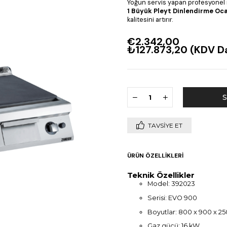
Yoğun servis yapan profesyonel
1 Büyük Pleyt Dinlendirme Oc
kalitesini artırır.
€2.342,00
₺127.873,20
(KDV Da
TAVSIYE ET
ÜRÜN ÖZELLIKLERI
Teknik Özellikler
Model: 392023
Serisi: EVO 900
Boyutlar: 800 x 900 x 
Gaz gücü: 16 kW