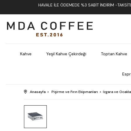
HAVALE İLE ÖDEMEDE %3 SABIT İNDIRIM -TAKSITLI
Kahve
Yeşil Kahve Çekirdeği
Toptan Kahve
Espr
Anasayfa
Pişirme ve Fırın Ekipmanları
Izgara ve Ocakla