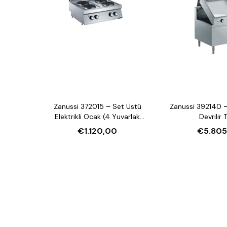
Zanussi 372015 – Set Üstü
Zanussi 392140 –
Elektrikli Ocak (4 Yuvarlak
Devrilir 
Pleyt)
€1.120,00
€5.805