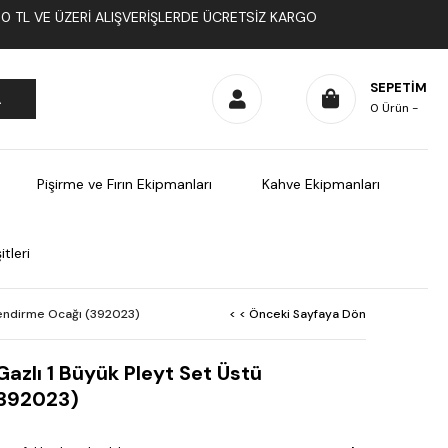
1000 TL VE ÜZERI ALIŞVERIŞLERDE ÜCRETSIZ KARGO
SEPETIM
0
Ürün
Pişirme ve Fırın Ekipmanları
Kahve Ekipmanları
tleri
lendirme Ocağı (392023)
< < Önceki Sayfaya Dön
azlı 1 Büyük Pleyt Set Üstü
(392023)