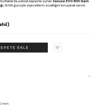
 mutfaklarda yüksek kapasite sunan
Zanussi EVO 900 Gazlı
ağı
, 16 kW gücüyle yiyeceklerin sıcaklığını koruyarak servis
hil)
250 mm