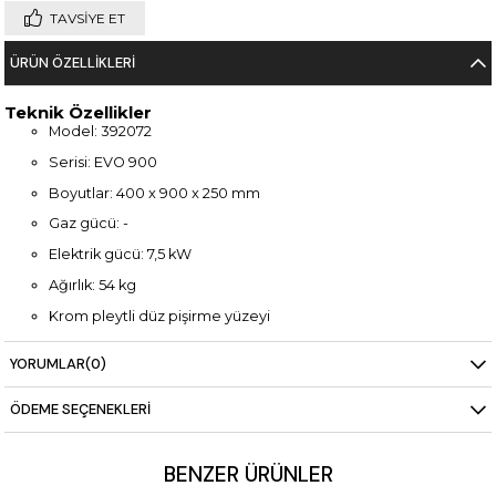
TAVSIYE ET
ÜRÜN ÖZELLIKLERI
Teknik Özellikler
Model: 392072
Serisi: EVO 900
Boyutlar: 400 x 900 x 250 mm
Gaz gücü: -
Elektrik gücü: 7,5 kW
Ağırlık: 54 kg
Krom pleytli düz pişirme yüzeyi
Kompakt ve hijyenik tasarım
YORUMLAR
(0)
Dayanıklı paslanmaz çelik gövde
ÖDEME SEÇENEKLERI
BENZER ÜRÜNLER