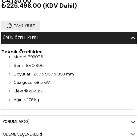
€4.130,00
₺225.498,00
(KDV Dahil)
TAVSIYE ET
ÜRÜN ÖZELLIKLERI
Teknik Özellikler
Model: 392036
Serisi: EVO 900
Boyutlar: 1200 x 900 x 850 mm
Gaz gücü: 68,5 kW
Elektrik gücü: -
Ağırlık: 176 kg
YORUMLAR
(0)
ÖDEME SEÇENEKLERI