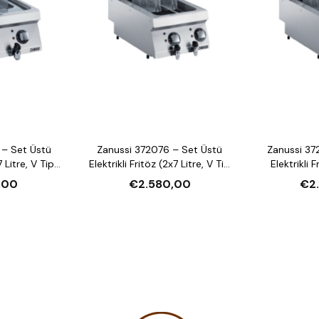
 – Set Üstü
Zanussi 372076 – Set Üstü
Zanussi 37
7 Litre, V Tip
Elektrikli Fritöz (2x7 Litre, V Tip
Elektrikli F
i)
Hazneli)
,00
€2.580,00
€2