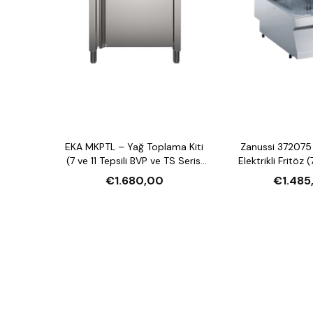
EKA MKPTL – Yağ Toplama Kiti
Zanussi 372075
(7 ve 11 Tepsili BVP ve TS Serisi
Elektrikli Fritöz (
Fırınlar İçin)
Haznel
€1.680,00
€1.485