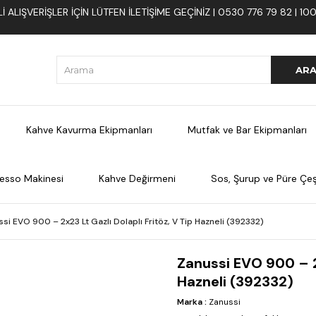
 ALIŞVERIŞLER İÇIN LÜTFEN ILETIŞIME GEÇINIZ | 0530 776 79 82 | 
Kahve Kavurma Ekipmanları
Mutfak ve Bar Ekipmanları
esso Makinesi
Kahve Değirmeni
Sos, Şurup ve Püre Çeşi
si EVO 900 – 2x23 Lt Gazlı Dolaplı Fritöz, V Tip Hazneli (392332)
Zanussi EVO 900 – 2x
Hazneli (392332)
Marka
:
Zanussi