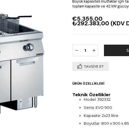
Büyük kapasiteli mutfaklar için t
toplam kapasite ve 42 kW gücüyle
€5.355,00
₺292.383,00
(KDV D
TAVSIYE ET
ÜRÜN ÖZELLIKLERI
Teknik Özellikler
Model: 392332
Serisi: EVO 900
Kapasite: 2x23 litre
Boyutlar: 800 x 900 x 