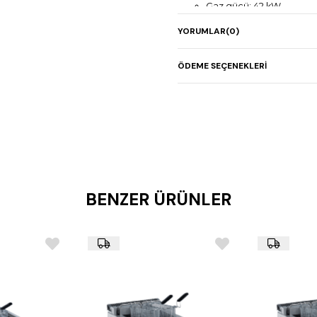
Gaz gücü: 42 kW
Elektrik gücü: -
YORUMLAR
(0)
Ağırlık: 115 kg
ÖDEME SEÇENEKLERI
BENZER ÜRÜNLER