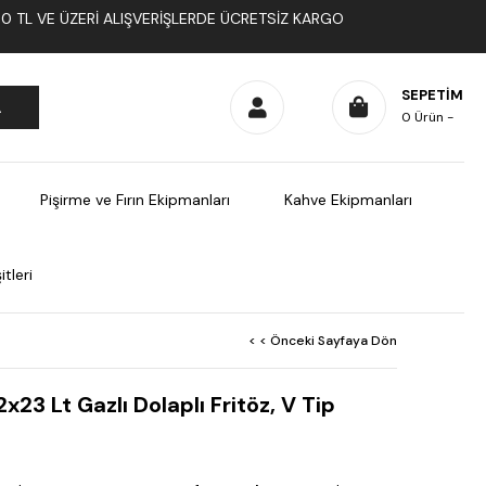
1000 TL VE ÜZERI ALIŞVERIŞLERDE ÜCRETSIZ KARGO
SEPETIM
0
Ürün
Pişirme ve Fırın Ekipmanları
Kahve Ekipmanları
tleri
< < Önceki Sayfaya Dön
23 Lt Gazlı Dolaplı Fritöz, V Tip