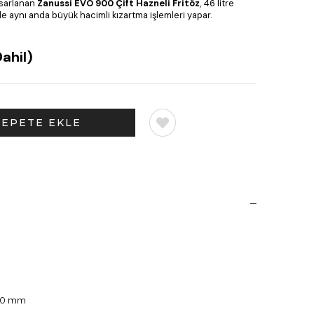
asarlanan
Zanussi EVO 900 Çift Hazneli Fritöz
, 46 litre
 aynı anda büyük hacimli kızartma işlemleri yapar.
ahil)
850 mm