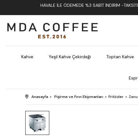
HAVALE İLE ÖDEMEDE %3 SABIT İNDIRIM -TAKSITLI
Kahve
Yeşil Kahve Çekirdeği
Toptan Kahve
Espr
Anasayfa
Pişirme ve Fırın Ekipmanları
Fritözler
Zanus