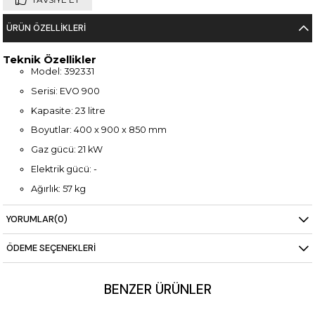
ÜRÜN ÖZELLIKLERI
Teknik Özellikler
Model: 392331
Serisi: EVO 900
Kapasite: 23 litre
Boyutlar: 400 x 900 x 850 mm
Gaz gücü: 21 kW
Elektrik gücü: -
Ağırlık: 57 kg
YORUMLAR
(0)
ÖDEME SEÇENEKLERI
BENZER ÜRÜNLER