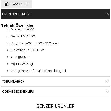
TAVSIYE ET
ÜRÜN ÖZELLIKLERI
Teknik Özellikler
Model: 392044
Serisi: EVO 900
Boyutlar: 400 x 900 x 250 mm
Elektrik gücü: 6,8 kW
Gaz gücü: -
Ağırlık: 24,5 kg
2 bağımsız enfraruj pişirme bölgesi
Kompakt tasarım
YORUMLAR
(0)
Paslanmaz çelik gövde
ÖDEME SEÇENEKLERI
BENZER ÜRÜNLER