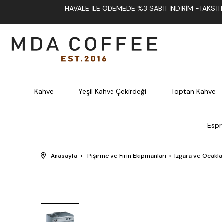
HAVALE İLE ÖDEMEDE %3 SABIT İNDIRIM -TAKSITLI
Kahve
Yeşil Kahve Çekirdeği
Toptan Kahve
Espr
Anasayfa
Pişirme ve Fırın Ekipmanları
Izgara ve Ocakla