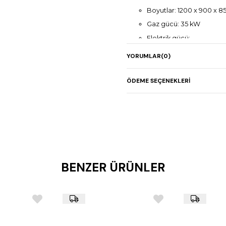
Boyutlar: 1200 x 900 x 
Gaz gücü: 35 kW
Elektrik gücü: -
Ağırlık: 207 kg
YORUMLAR
(0)
ÖDEME SEÇENEKLERI
BENZER ÜRÜNLER