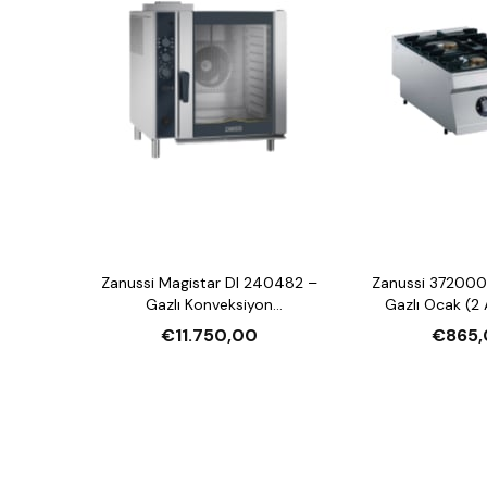
Zanussi Magistar DI 240482 –
Zanussi 372000
Gazlı Konveksiyon
Gazlı Ocak (2 
Nemlendirmeli Fırın (20xGN2/1,
€11.750,00
€865,
Crosswise)