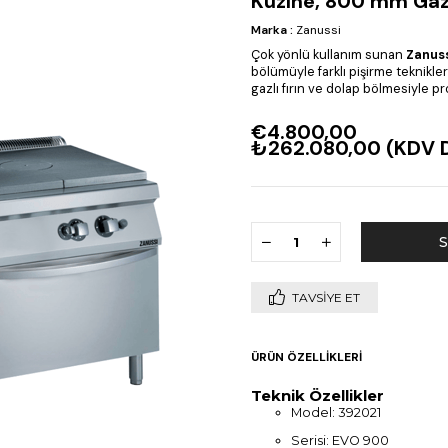
Kuzine, 800 mm Gazlı
Marka
:
Zanussi
Çok yönlü kullanım sunan
Zanuss
bölümüyle farklı pişirme teknikle
gazlı fırın ve dolap bölmesiyle pro
€4.800,00
₺262.080,00
(KDV D
TAVSIYE ET
ÜRÜN ÖZELLIKLERI
Teknik Özellikler
Model: 392021
Serisi: EVO 900