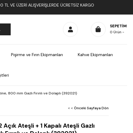
1000 TL VE ÜZERI ALIŞVERIŞLERDE ÜCRETSIZ KARGO
SEPETIM
0
Ürün
Pişirme ve Fırın Ekipmanları
Kahve Ekipmanları
tleri
uzine, 800 mm Gazlı Fırınlı ve Dolaplı (392021)
< < Önceki Sayfaya Dön
Açık Ateşli + 1 Kapalı Ateşli Gazlı