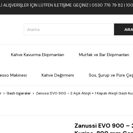
 ALIŞVERIŞLER İÇIN LÜTFEN ILETIŞIME GEÇINIZ | 0530 776 79 82 | 
Kahve Kavurma Ekipmanları
Mutfak ve Bar Ekipmanları
esso Makinesi
Kahve Değirmeni
Sos, Şurup ve Püre Çeşi
r
Gazlı Izgaralar
Zanussi EVO 900 – 2 Açık Ateşli + 1 Kapalı Ateşli Gazlı K
Zanussi EVO 900 – 2 