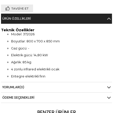
TAVSIYE ET
ÜRÜN ÖZELLIKLERI
Teknik Özellikler
Model: 372026
Boyutlar: 800 x 700 x 850 mm
Gaz gücü: -
Elektrik gücü: 14,80 kW
Ağırlık: 85 kg
4 zonlu infrared elektrikli ocak
Entegre elektrikli fırın
Paslanmaz çelik gövde
YORUMLAR
(0)
Ergonomik kontrol düğmeleri
ÖDEME SEÇENEKLERI
BENZER ÜRÜNLER