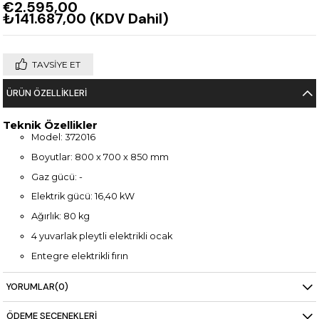
€2.595,00
₺141.687,00
(KDV Dahil)
TAVSIYE ET
ÜRÜN ÖZELLIKLERI
Teknik Özellikler
Model: 372016
Boyutlar: 800 x 700 x 850 mm
Gaz gücü: -
Elektrik gücü: 16,40 kW
Ağırlık: 80 kg
4 yuvarlak pleytli elektrikli ocak
Entegre elektrikli fırın
Dayanıklı paslanmaz çelik gövde
YORUMLAR
(0)
Ergonomik kontrol düğmeleri
ÖDEME SEÇENEKLERI