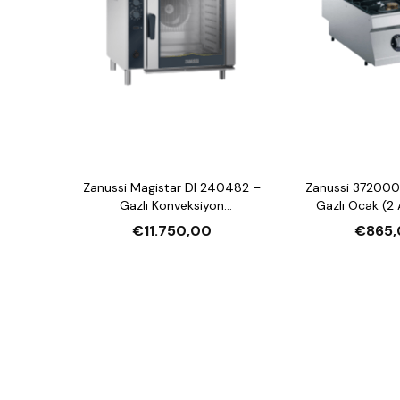
Zanussi Magistar DI 240482 –
Zanussi 372000
Gazlı Konveksiyon
Gazlı Ocak (2 
Nemlendirmeli Fırın (20xGN2/1,
€11.750,00
€865,
Crosswise)