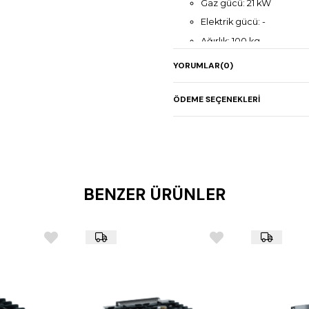
Gaz gücü: 21 kW
Elektrik gücü: -
Ağırlık: 100 kg
2 açık ateşli gazlı ocak 
YORUMLAR
(0)
½ kapalı ateşli gazlı oca
Entegre gazlı fırın
ÖDEME SEÇENEKLERI
Paslanmaz çelik gövde
Ergonomik kullanım için 
BENZER ÜRÜNLER