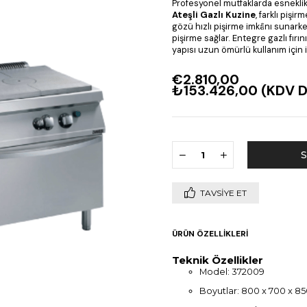
Profesyonel mutfaklarda esnekli
Ateşli Gazlı Kuzine
, farklı pişir
gözü hızlı pişirme imkânı sunarken
pişirme sağlar. Entegre gazlı fırı
yapısı uzun ömürlü kullanım için i
€2.810,00
₺153.426,00
(KDV D
TAVSIYE ET
ÜRÜN ÖZELLIKLERI
Teknik Özellikler
Model: 372009
Boyutlar: 800 x 700 x 