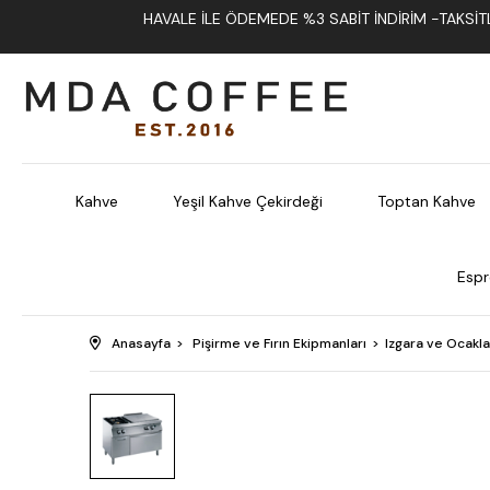
HAVALE İLE ÖDEMEDE %3 SABIT İNDIRIM -TAKSITLI
Kahve
Yeşil Kahve Çekirdeği
Toptan Kahve
Espr
Anasayfa
Pişirme ve Fırın Ekipmanları
Izgara ve Ocakla