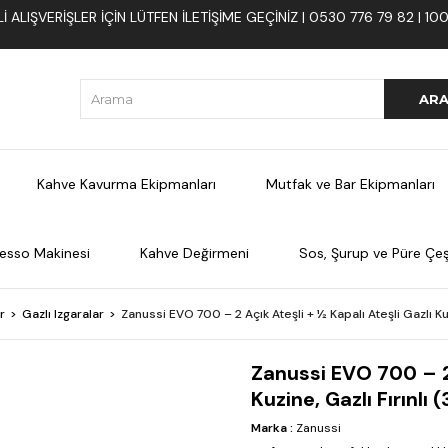
 ALIŞVERIŞLER İÇIN LÜTFEN ILETIŞIME GEÇINIZ | 0530 776 79 82 | 
Kahve Kavurma Ekipmanları
Mutfak ve Bar Ekipmanları
esso Makinesi
Kahve Değirmeni
Sos, Şurup ve Püre Çeşi
r
Gazlı Izgaralar
Zanussi EVO 700 – 2 Açık Ateşli + ½ Kapalı Ateşli Gazlı Ku
Zanussi EVO 700 – 2 
Kuzine, Gazlı Fırınlı
Marka
:
Zanussi