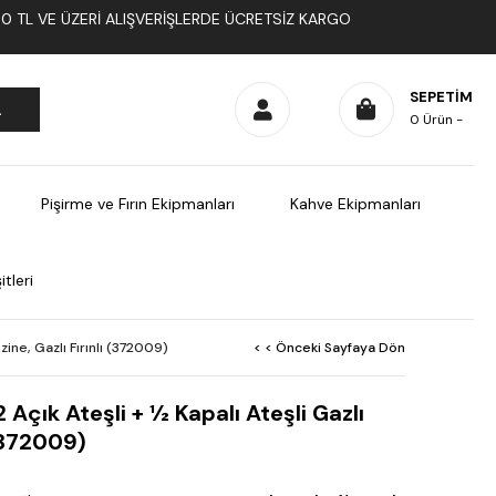
1000 TL VE ÜZERI ALIŞVERIŞLERDE ÜCRETSIZ KARGO
SEPETIM
0
Ürün
Pişirme ve Fırın Ekipmanları
Kahve Ekipmanları
tleri
zine, Gazlı Fırınlı (372009)
< < Önceki Sayfaya Dön
Açık Ateşli + ½ Kapalı Ateşli Gazlı
 (372009)