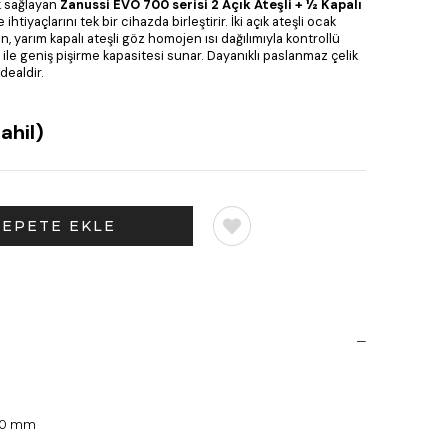
k sağlayan
Zanussi EVO 700 serisi 2 Açık Ateşli + ½ Kapalı
me ihtiyaçlarını tek bir cihazda birleştirir. İki açık ateşli ocak
, yarım kapalı ateşli göz homojen ısı dağılımıyla kontrollü
nı ile geniş pişirme kapasitesi sunar. Dayanıklı paslanmaz çelik
dealdir.
ahil)
850 mm