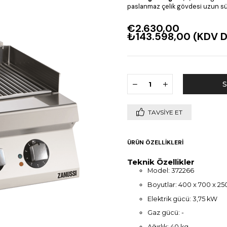
paslanmaz çelik gövdesi uzun süre
€2.630,00
₺143.598,00
(KDV D
TAVSIYE ET
ÜRÜN ÖZELLIKLERI
Teknik Özellikler
Model: 372266
Boyutlar: 400 x 700 x 2
Elektrik gücü: 3,75 kW
Gaz gücü: -
Ağırlık: 40 kg