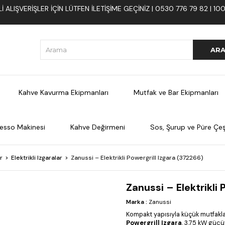
 ALIŞVERIŞLER İÇIN LÜTFEN ILETIŞIME GEÇINIZ | 0530 776 79 82 | 
Kahve Kavurma Ekipmanları
Mutfak ve Bar Ekipmanları
esso Makinesi
Kahve Değirmeni
Sos, Şurup ve Püre Çeşi
r
Elektrikli Izgaralar
Zanussi – Elektrikli Powergrill Izgara (372266)
Zanussi – Elektrikli
Marka
:
Zanussi
Kompakt yapısıyla küçük mutfak
Powergrill Izgara
, 3,75 kW gücüy