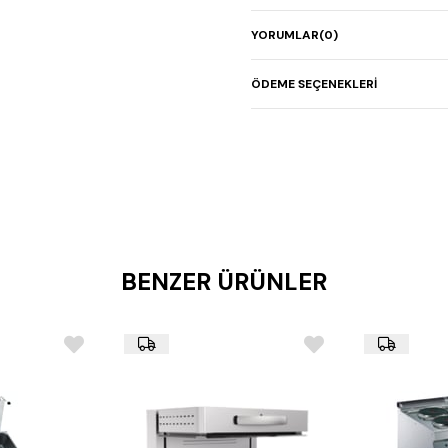
Kompakt set üstü tasar
YORUMLAR
(0)
Homojen ısı dağılımı
Paslanmaz çelik gövde
ÖDEME SEÇENEKLERI
BENZER ÜRÜNLER