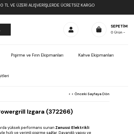
1000 TL VE ÜZERI ALIŞVERIŞLERDE ÜCRETSIZ KARGO
SEPETIM
0
Ürün
Pişirme ve Fırın Ekipmanları
Kahve Ekipmanları
tleri
< < Önceki Sayfaya Dön
 Powergrill Izgara (372266)
larda yüksek performans sunan
Zanussi Elektrikli
le hızlı ve verimli pişirme sağlar. Dayanıklı yapısı ve