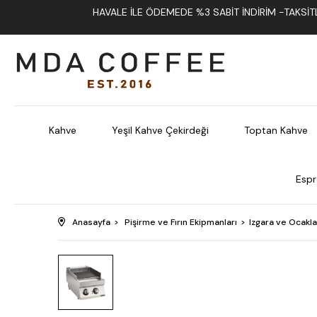
HAVALE İLE ÖDEMEDE %3 SABIT İNDIRIM -TAKSITLI
Kahve
Yeşil Kahve Çekirdeği
Toptan Kahve
Espr
Anasayfa
Pişirme ve Fırın Ekipmanları
Izgara ve Ocakla