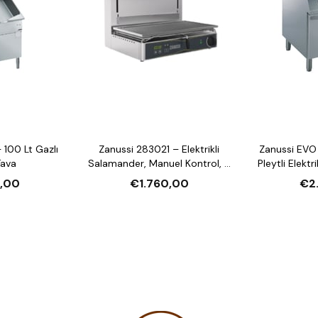
 100 Lt Gazlı
Zanussi 283021 – Elektrikli
Zanussi EVO
Tava
Salamander, Manuel Kontrol, 3
Pleytli Elektri
Tarafı Açık, 600 mm
Fırın
,00
€1.760,00
€2