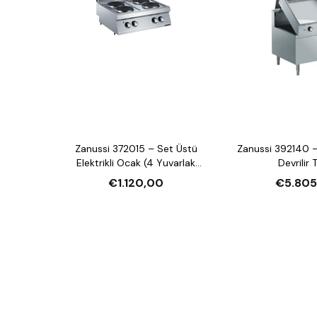
Zanussi 372015 – Set Üstü
Zanussi 392140 –
Elektrikli Ocak (4 Yuvarlak
Devrilir 
Pleyt)
€1.120,00
€5.805