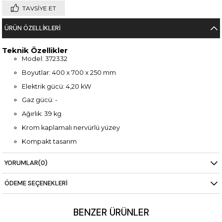
TAVSIYE ET
ÜRÜN ÖZELLIKLERI
Teknik Özellikler
Model: 372332
Boyutlar: 400 x 700 x 250 mm
Elektrik gücü: 4,20 kW
Gaz gücü: -
Ağırlık: 39 kg
Krom kaplamalı nervürlü yüzey
Kompakt tasarım
Kolay temizlenebilir yapı
YORUMLAR
(0)
ÖDEME SEÇENEKLERI
BENZER ÜRÜNLER