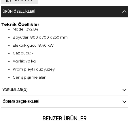
ÜRÜN ÖZELLIKLERI
Teknik Özellikler
Model: 372194
Boyutlar: 800 x 700 x 250 mm
Elektrik gücü: 8,40 kW
Gaz gücü: -
Ağırlık: 70 kg
Krom pleytli düz yüzey
Geniş pişirme alanı
Paslanmaz çelik gövde
YORUMLAR
(0)
ÖDEME SEÇENEKLERI
BENZER ÜRÜNLER