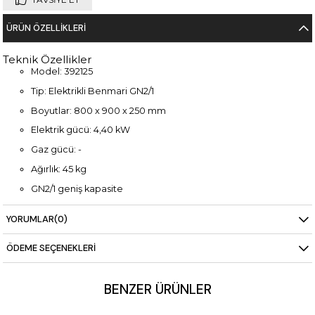
ÜRÜN ÖZELLIKLERI
Teknik Özellikler
Model: 392125
Tip: Elektrikli Benmari GN2/1
Boyutlar: 800 x 900 x 250 mm
Elektrik gücü: 4,40 kW
Gaz gücü: -
Ağırlık: 45 kg
GN2/1 geniş kapasite
Dayanıklı ve hijyenik yapı
YORUMLAR
(0)
ÖDEME SEÇENEKLERI
BENZER ÜRÜNLER