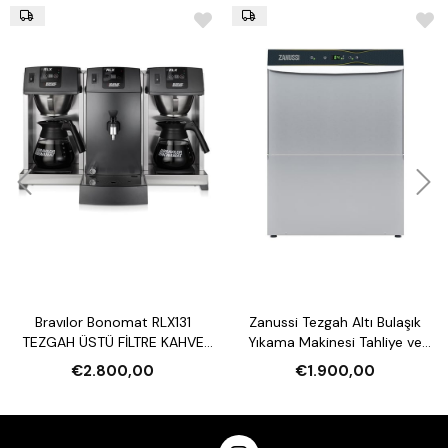
Bravılor Bonomat RLX131
Zanussi Tezgah Altı Bulaşık
TEZGAH ÜSTÜ FİLTRE KAHVE
Yıkama Makinesi Tahliye ve
MAKİNESİ VE SU ISITICI
Parlatıcı Pompalı
€2.800,00
€1.900,00