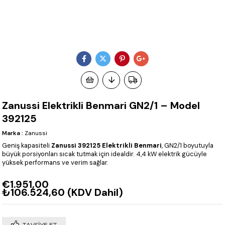
Zanussi Elektrikli Benmari GN2/1 – Model
392125
Marka
:
Zanussi
Geniş kapasiteli
Zanussi 392125 Elektrikli Benmari
, GN2/1 boyutuyla
büyük porsiyonları sıcak tutmak için idealdir. 4,4 kW elektrik gücüyle
yüksek performans ve verim sağlar.
€1.951,00
₺106.524,60
(KDV Dahil)
TAVSIYE ET