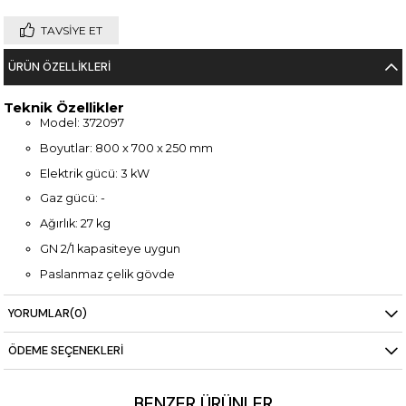
TAVSIYE ET
ÜRÜN ÖZELLIKLERI
Teknik Özellikler
Model: 372097
Boyutlar: 800 x 700 x 250 mm
Elektrik gücü: 3 kW
Gaz gücü: -
Ağırlık: 27 kg
GN 2/1 kapasiteye uygun
Paslanmaz çelik gövde
Enerji verimli ısıtma sistemi
YORUMLAR
(0)
Kolay temizlenebilir yapı
ÖDEME SEÇENEKLERI
BENZER ÜRÜNLER