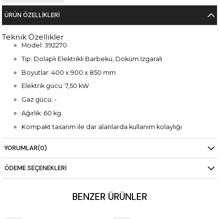
ÜRÜN ÖZELLIKLERI
Teknik Özellikler
Model: 392270
Tip: Dolaplı Elektrikli Barbekü, Döküm Izgaralı
Boyutlar: 400 x 900 x 850 mm
Elektrik gücü: 7,50 kW
Gaz gücü: -
Ağırlık: 60 kg
Kompakt tasarım ile dar alanlarda kullanım kolaylığı
Döküm ızgara yüzeyi ile yüksek ısı tutma ve dayanıklılık
YORUMLAR
(0)
ÖDEME SEÇENEKLERI
BENZER ÜRÜNLER