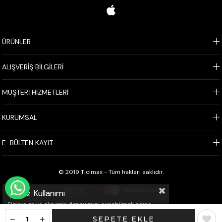
ÜRÜNLER
ALIŞVERİŞ BİLGİLERİ
MÜŞTERİ HİZMETLERİ
KURUMSAL
E-BÜLTEN KAYIT
© 2019 Ticimax - Tüm hakları saklıdır.
WHATSAPP İLE SİPARİŞ VER
Çerez Kullanımı
Sizlere en iyi alışveriş deneyimini sunabilmek adına
sitemizde çerezler(cookies) kullanmaktayız. Detaylı
bilgi için Kvkk sözleşmesini inceleyebilirsiniz.