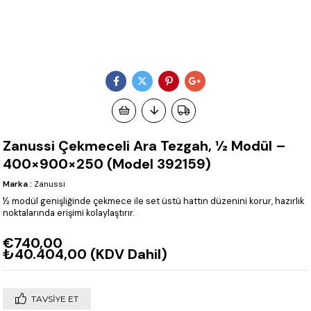
Zanussi Çekmeceli Ara Tezgah, ½ Modül –
400×900×250 (Model 392159)
Marka
:
Zanussi
½ modül genişliğinde çekmece ile set üstü hattın düzenini korur, hazırlık
noktalarında erişimi kolaylaştırır.
€740,00
₺40.404,00
(KDV Dahil)
TAVSIYE ET